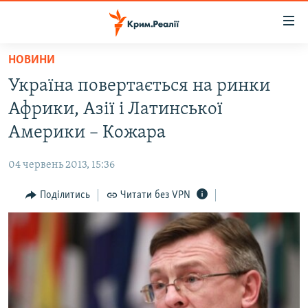
Доступність
посилання
Перейти
НОВИНИ
до
НОВИНИ
Україна повертається на ринки
основного
ВОДА.КРИМ
матеріалу
Африки, Азії і Латинської
ВІДЕО ТА ФОТО
Перейти
Америки – Кожара
до
ПОЛІТИКА
основної
04 червень 2013, 15:36
БЛОГИ
навігації
Перейти
Поділитись
Читати без VPN
ПОГЛЯД
до
ІНТЕРВ'Ю
пошуку
ВСЕ ЗА ДЕНЬ
СПЕЦПРОЕКТИ
ЯК ОБІЙТИ БЛОКУВАННЯ
ДЕПОРТАЦІЯ