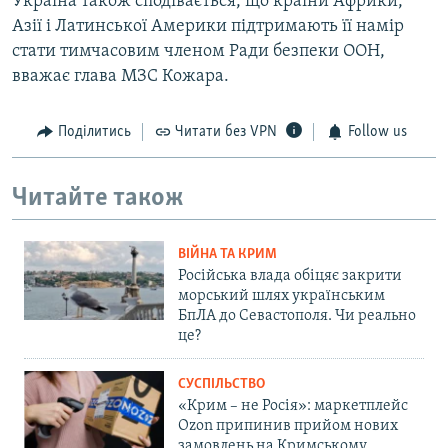
Україна також сподівається, що країни Африки,
Азії і Латинської Америки підтримають її намір
стати тимчасовим членом Ради безпеки ООН,
вважає глава МЗС Кожара.
Поділитись
Читати без VPN
Follow us
Читайте також
ВІЙНА ТА КРИМ
Російська влада обіцяє закрити
морський шлях українським
БпЛА до Севастополя. Чи реально
це?
СУСПІЛЬСТВО
«Крим – не Росія»: маркетплейс
Ozon припинив прийом нових
замовлень на Кримському