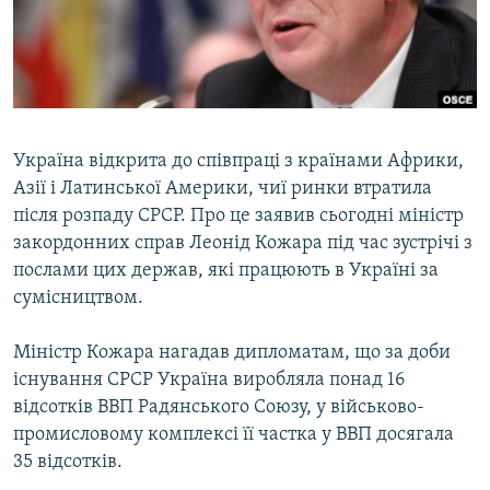
ВІДЕОУРОКИ «ELIFBE»
Русский
СВІДЧЕННЯ ОКУПАЦІЇ
Qırımtatar
УКРАЇНСЬКА ПРОБЛЕМА КРИМУ
ДОЛУЧАЙСЯ!
ІНФОГРАФІКА
Україна відкрита до співпраці з країнами Африки,
Азії і Латинської Америки, чиї ринки втратила
після розпаду СРСР. Про це заявив сьогодні міністр
Усі сайти RFE/RL
закордонних справ Леонід Кожара під час зустрічі з
послами цих держав, які працюють в Україні за
сумісництвом.
Міністр Кожара нагадав дипломатам, що за доби
існування СРСР Україна виробляла понад 16
відсотків ВВП Радянського Союзу, у військово-
промисловому комплексі її частка у ВВП досягала
35 відсотків.