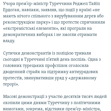
Учора прем’єр-міністр Туреччини Реджеп Тайїп
Ердоган, навпаки, заявляв, що події у країні «не
мають нічого спільного з вирубуванням дерев або
реконструкцією парку» і що протести спричинили
«екстремістські елементи», які програли на
демократичних виборах і не змогли отримати
владу.
Сутички демонстрантів із поліцією тривали
сьогодні в Туреччині п’ятий день поспіль. Одна з
головних турецьких профспілок оголосила
дводенний страйк на підтримку антиурядових
протестів, звинувативши уряд у «державному
терорі».
Масові демонстрації з участю десятків тисяч людей
охопили цими днями Туреччину з політичними
вимогами, зокрема, відставки прем’єр-міністра,