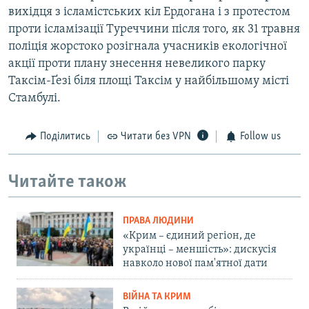
вихідця з ісламістських кіл Ердогана і з протестом
проти ісламізації Туреччини після того, як 31 травня
поліція жорстоко розігнала учасників екологічної
акції проти плану знесення невеликого парку
Таксім-Ґезі біля площі Таксім у найбільшому місті
Стамбулі.
Поділитись
Читати без VPN
Follow us
Читайте також
ПРАВА ЛЮДИНИ
«Крим – єдиний регіон, де
українці – меншість»: дискусія
навколо нової пам'ятної дати
ВІЙНА ТА КРИМ