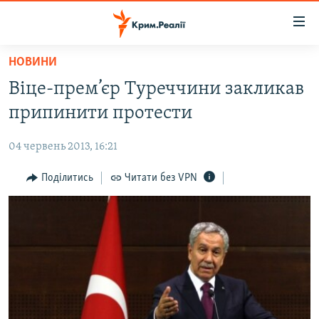
Доступність
посилання
Перейти
НОВИНИ
до
НОВИНИ
Віце-прем’єр Туреччини закликав
основного
ВОДА.КРИМ
матеріалу
припинити протести
ВІДЕО ТА ФОТО
Перейти
до
04 червень 2013, 16:21
ПОЛІТИКА
основної
БЛОГИ
Поділитись
Читати без VPN
навігації
Перейти
ПОГЛЯД
до
ІНТЕРВ'Ю
пошуку
ВСЕ ЗА ДЕНЬ
СПЕЦПРОЕКТИ
ЯК ОБІЙТИ БЛОКУВАННЯ
ДЕПОРТАЦІЯ