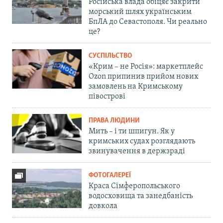
Російська влада обіцяє закрити
морський шлях українським
БпЛА до Севастополя. Чи реально
це?
СУСПІЛЬСТВО
«Крим – не Росія»: маркетплейс
Ozon припинив прийом нових
замовлень на Кримському
півострові
ПРАВА ЛЮДИНИ
Мить – і ти шпигун. Як у
кримських судах розглядають
звинувачення в держзраді
ФОТОГАЛЕРЕЇ
Краса Сімферопольського
водосховища та занедбаність
довкола