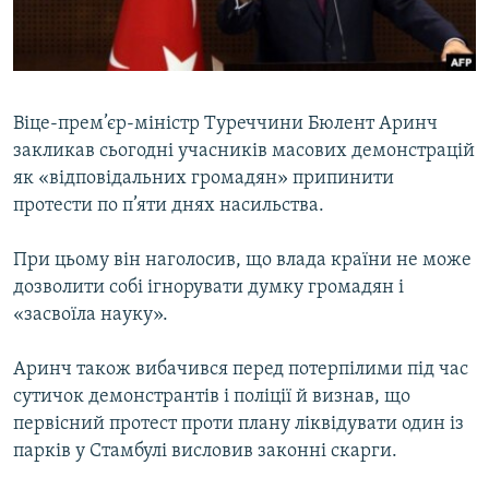
ВІДЕОУРОКИ «ELIFBE»
Русский
СВІДЧЕННЯ ОКУПАЦІЇ
Qırımtatar
УКРАЇНСЬКА ПРОБЛЕМА КРИМУ
Віце-прем’єр-міністр Туреччини Бюлент Аринч
ДОЛУЧАЙСЯ!
ІНФОГРАФІКА
закликав сьогодні учасників масових демонстрацій
як «відповідальних громадян» припинити
протести по п’яти днях насильства.
Усі сайти RFE/RL
При цьому він наголосив, що влада країни не може
дозволити собі ігнорувати думку громадян і
«засвоїла науку».
Аринч також вибачився перед потерпілими під час
сутичок демонстрантів і поліції й визнав, що
первісний протест проти плану ліквідувати один із
парків у Стамбулі висловив законні скарги.