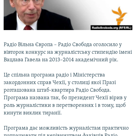
ВІДЕОУРОКИ «ELIFBE»
Русский
СВІДЧЕННЯ ОКУПАЦІЇ
Qırımtatar
УКРАЇНСЬКА ПРОБЛЕМА КРИМУ
ДОЛУЧАЙСЯ!
ІНФОГРАФІКА
Радіо Вільна Європа – Радіо Свобода оголосило у
вівторок конкурс на журналістську стипендію імені
Вацлава Гавела на 2013–2014 академічний рік.
Усі сайти RFE/RL
Це спільна програма радіо і Міністерства
закордонних справ Чехії, у столиці якої Празі
розташована штаб-квартира Радіо Свобода.
Програма названа так, бо президент Чехії вірив у
роль журналістики в перетвореннях і в тому, щоб
кинути виклик тиранії.
Програма дає можливість журналістам практично
попрацювати під керівництвом фахівців Радіо