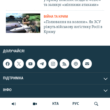
у Криму пояснює невдачі «СВО»
та залякує «мінними атаками»
ВІЙНА ТА КРИМ
«Полювання на колони». Як ЗСУ
ріжуть військову логістику Росії в
Криму
ДОЛУЧАЙСЯ!
ПІДТРИМКА
ІНФО
© Крим.Реалії, 2026 | Усі права застережено.
КТА
РУС