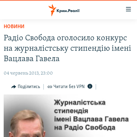
Доступність
посилання
Перейти
НОВИНИ
до
НОВИНИ
Радіо Свобода оголосило конкурс
основного
ВОДА.КРИМ
матеріалу
на журналістську стипендію імені
ВІДЕО ТА ФОТО
Перейти
Вацлава Гавела
до
ПОЛІТИКА
основної
04 червень 2013, 23:00
БЛОГИ
навігації
Перейти
Поділитись
Читати без VPN
ПОГЛЯД
до
ІНТЕРВ'Ю
пошуку
ВСЕ ЗА ДЕНЬ
СПЕЦПРОЕКТИ
ЯК ОБІЙТИ БЛОКУВАННЯ
ДЕПОРТАЦІЯ