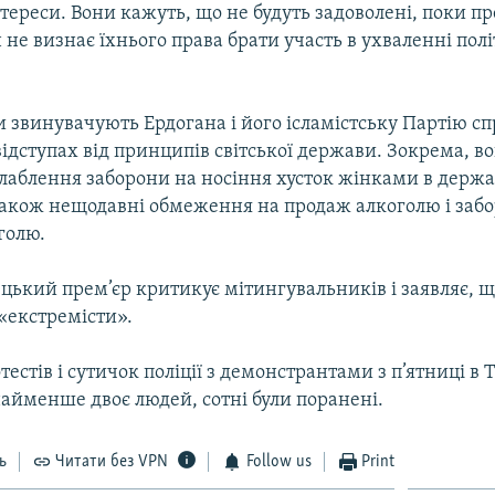
інтереси. Вони кажуть, що не будуть задоволені, поки п
 не визнає їхнього права брати участь в ухваленні пол
 звинувачують Ердогана і його ісламістську Партію сп
відступах від принципів світської держави. Зокрема, в
лаблення заборони на носіння хусток жінками в держ
 також нещодавні обмеження на продаж алкоголю і заб
голю.
цький прем’єр критикує мітингувальників і заявляє, щ
«екстремісти».
тестів і сутичок поліції з демонстрантами з п’ятниці в
айменше двоє людей, сотні були поранені.
ь
Читати без VPN
Follow us
Print