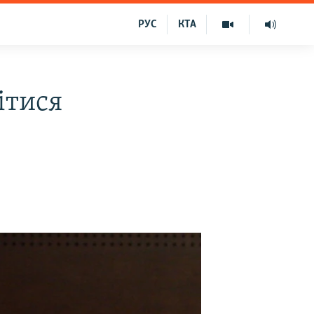
РУС
КТА
ітися