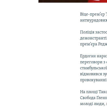
Віце-прем’єр
антиурядових 
Поліція засто
демонстрантів
прем’єра Ред
Ердоган нараз
переговори з 
стамбульської
відмовився зу
провокуванні
На площі Такс
Свобода Ґлен
молоді люди,