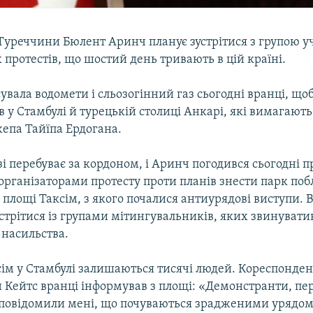
 Туреччини Бюлент Аринч планує зустрітися з групою у
протестів, що шостий день тривають в цій країні.
сувала водомети і сльозогінний газ сьогодні вранці, що
 у Стамбулі й турецькій столиці Анкарі, які вимагають
жепа Тайїпа Ердогана.
і перебуває за кордоном, і Аринч погодився сьогодні п
організаторами протесту проти планів знести парк поб
 площі Таксім, з якого почалися антиурядові виступи. 
стрітися із групами мітингувальників, яких звинувати
 насильства.
ім у Стамбулі залишаються тисячі людей. Кореспонден
н Кейтс вранці інформував з площі: «Демонстранти, п
 повідомили мені, що почуваються зрадженими урядом