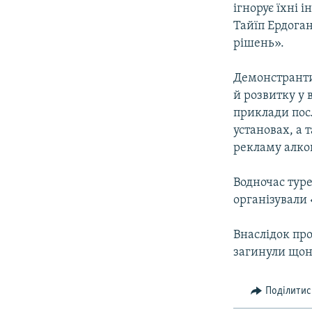
ігнорує їхні 
Тайїп Ердоган
рішень».
Демонстранти
й розвитку у 
приклади пос
установах, а
рекламу алко
Водночас туре
організували 
Внаслідок про
загинули щон
Поділитис