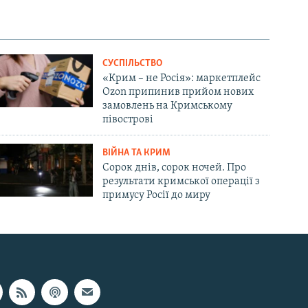
СУСПІЛЬСТВО
«Крим – не Росія»: маркетплейс
Ozon припинив прийом нових
замовлень на Кримському
півострові
ВІЙНА ТА КРИМ
Сорок днів, сорок ночей. Про
результати кримської операції з
примусу Росії до миру