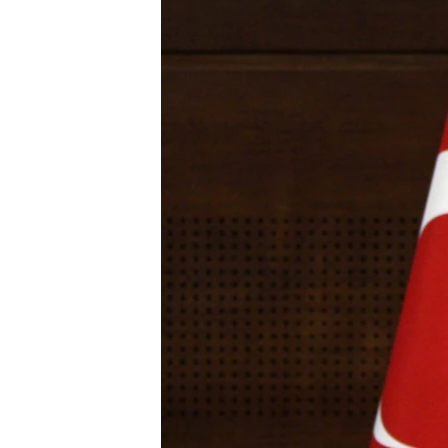
ВІДЕОУРОКИ «ELIFBE»
СВІДЧЕННЯ ОКУПАЦІЇ
УКРАЇНСЬКА ПРОБЛЕМА КРИМУ
ІНФОГРАФІКА