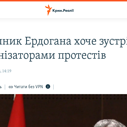
пник Ердогана хоче зустр
нізаторами протестів
 14:19
ь
Читати без VPN