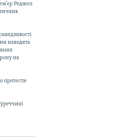
рем’єр Реджеп
ітичних
раведливості
они наводять
авних
орону на
о протести
 Туреччині