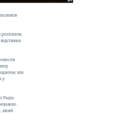
часників
б розігнати
 відставки
ровести
лизу
Водночас він
в у
т Радіо
ереважно
, який