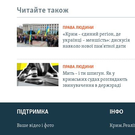
Читайте також
ПРАВА ЛЮДИНИ
«Крим – єдиний регіон, де
українці – меншість»: дискусія
навколо нової пам'ятної дати
ПРАВА ЛЮДИНИ
Мить – і ти шпигун. Як у
кримських судах розглядають
звинувачення в держзраді
Русский
ПІДТРИМКА
ІНФО
Qırımtatar
Ваше відео і фото
Крим.Реалії
ДОЛУЧАЙСЯ!