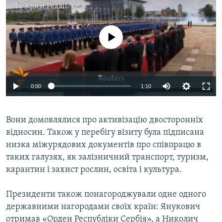
by
Крим.Реалії
No media source currently available
0:00
1:10
Вони домовлялися про активізацію двосторонніх
відносин. Також у перебігу візиту була підписана
низка міжурядових документів про співпрацю в
таких галузях, як залізничний транспорт, туризм,
карантин і захист рослин, освіта і культура.
Президенти також понагороджували одне одного
державними нагородами своїх країн: Янукович
отримав «Орден Республіки Сербія», а Николич