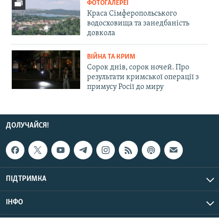
ФОТОГАЛЕРЕЇ
Краса Сімферопольського
водосховища та занедбаність
довкола
ВІЙНА ТА КРИМ
Сорок днів, сорок ночей. Про
результати кримської операції з
примусу Росії до миру
ДОЛУЧАЙСЯ!
ПІДТРИМКА
ІНФО