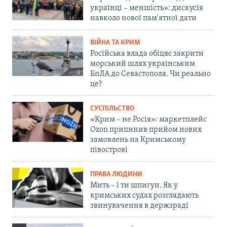
українці – меншість»: дискусія
навколо нової пам'ятної дати
ВІЙНА ТА КРИМ
Російська влада обіцяє закрити
морський шлях українським
БпЛА до Севастополя. Чи реально
це?
СУСПІЛЬСТВО
«Крим – не Росія»: маркетплейс
Ozon припинив прийом нових
замовлень на Кримському
півострові
ПРАВА ЛЮДИНИ
Мить – і ти шпигун. Як у
кримських судах розглядають
звинувачення в держзраді