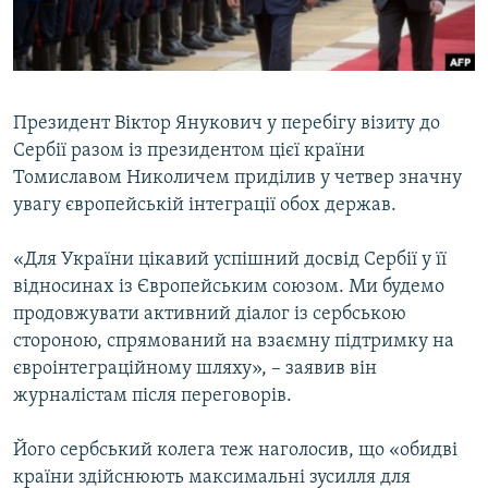
ВІДЕОУРОКИ «ELIFBE»
Русский
СВІДЧЕННЯ ОКУПАЦІЇ
Qırımtatar
УКРАЇНСЬКА ПРОБЛЕМА КРИМУ
Президент Віктор Янукович у перебігу візиту до
ДОЛУЧАЙСЯ!
ІНФОГРАФІКА
Сербії разом із президентом цієї країни
Томиславом Николичем приділив у четвер значну
увагу європейській інтеграції обох держав.
Усі сайти RFE/RL
«Для України цікавий успішний досвід Сербії у її
відносинах із Європейським союзом. Ми будемо
продовжувати активний діалог із сербською
стороною, спрямований на взаємну підтримку на
євроінтеграційному шляху», – заявив він
журналістам після переговорів.
Його сербський колега теж наголосив, що «обидві
країни здійснюють максимальні зусилля для