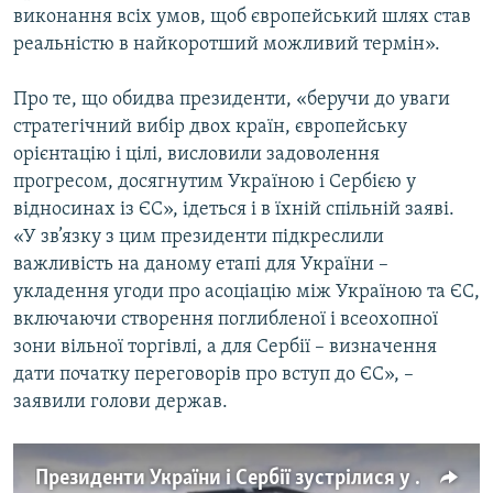
виконання всіх умов, щоб європейський шлях став
реальністю в найкоротший можливий термін».
Про те, що обидва президенти, «беручи до уваги
стратегічний вибір двох країн, європейську
орієнтацію і цілі, висловили задоволення
прогресом, досягнутим Україною і Сербією у
відносинах із ЄС», ідеться і в їхній спільній заяві.
«У зв’язку з цим президенти підкреслили
важливість на даному етапі для України –
укладення угоди про асоціацію між Україною та ЄС,
включаючи створення поглибленої і всеохопної
зони вільної торгівлі, а для Сербії – визначення
дати початку переговорів про вступ до ЄС», –
заявили голови держав.
Президенти України і Сербії зустрілися у Белграді