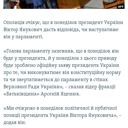
ВІДЕОУРОКИ «ELIFBE»
Русский
СВІДЧЕННЯ ОКУПАЦІЇ
Qırımtatar
Опозиція очікує, що в понеділок президент України
УКРАЇНСЬКА ПРОБЛЕМА КРИМУ
Віктор Янукович дасть відповідь, чи виступатиме
ДОЛУЧАЙСЯ!
ІНФОГРАФІКА
він у парламенті.
«Голова парламенту запевнив, що в понеділок він
буде у президента, й у понеділок з цього приводу
Усі сайти RFE/RL
буде зроблено офіційну заяву президента України
про те, чи виконуватиме він конституційну норму
та чи звертатиметься до парламенту в стінах
Верховної Ради України», – сказав лідер фракції
«Батьківщина» Арсеній Яценюк.
«Ми очікуємо в понеділок політичної й публічної
позиції президента України Віктора Януковича», –
додав він.