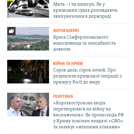
Мить – і ти шпигун. Як у
кримських судах розглядають
звинувачення в держзраді
ФОТОГАЛЕРЕЇ
Краса Сімферопольського
водосховища та занедбаність
довкола
ВІЙНА ТА КРИМ
Сорок днів, сорок ночей. Про
результати кримської операції з
примусу Росії до миру
ПОЛІТИКА
«Короткострокова акція
перетворилася на війну на
виснаження»: Як пропаганда РФ
у Криму пояснює невдачі «СВО»
та залякує «мінними атаками»