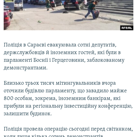
ВІДЕОУРОКИ «ELIFBE»
Русский
СВІДЧЕННЯ ОКУПАЦІЇ
Qırımtatar
УКРАЇНСЬКА ПРОБЛЕМА КРИМУ
ДОЛУЧАЙСЯ!
ІНФОГРАФІКА
Поліція в Сараєві евакуювала сотні депутатів,
держслужбовців й іноземних гостей, які були в
парламенті Боснії і Герцеговини, заблокованому
Усі сайти RFE/RL
демонстрантами.
Близько трьох тисяч мітингувальників вчора
оточили будівлю парламенту, що завадило майже
800 особам, зокрема, іноземним банкірам, які
прибули на регіональну інвестиційну конференцію,
залишити будинок.
Поліція провела операцію сьогодні перед світанком,
коли лише кілька сотень демонстрантів