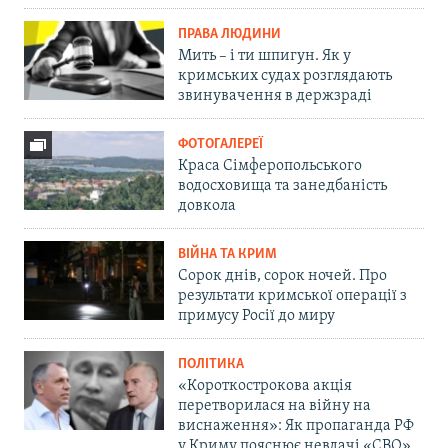
ПРАВА ЛЮДИНИ
Мить – і ти шпигун. Як у
кримських судах розглядають
звинувачення в держзраді
ФОТОГАЛЕРЕЇ
Краса Сімферопольського
водосховища та занедбаність
довкола
ВІЙНА ТА КРИМ
Сорок днів, сорок ночей. Про
результати кримської операції з
примусу Росії до миру
ПОЛІТИКА
«Короткострокова акція
перетворилася на війну на
виснаження»: Як пропаганда РФ
у Криму пояснює невдачі «СВО»