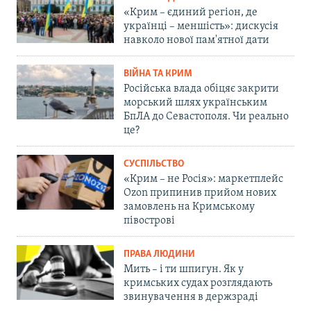
«Крим – єдиний регіон, де
українці – меншість»: дискусія
навколо нової пам'ятної дати
ВІЙНА ТА КРИМ
Російська влада обіцяє закрити
морський шлях українським
БпЛА до Севастополя. Чи реально
це?
СУСПІЛЬСТВО
«Крим – не Росія»: маркетплейс
Ozon припинив прийом нових
замовлень на Кримському
півострові
ПРАВА ЛЮДИНИ
Мить – і ти шпигун. Як у
кримських судах розглядають
звинувачення в держзраді