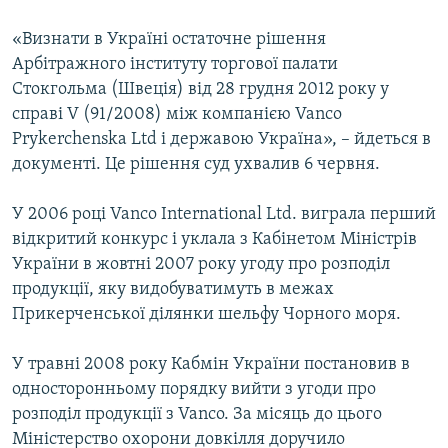
ВІДЕОУРОКИ «ELIFBE»
Русский
«Визнати в Україні остаточне рішення
СВІДЧЕННЯ ОКУПАЦІЇ
Арбітражного інституту торгової палати
Qırımtatar
Стокгольма (Швеція) від 28 грудня 2012 року у
УКРАЇНСЬКА ПРОБЛЕМА КРИМУ
справі V (91/2008) між компанією Vanco
ДОЛУЧАЙСЯ!
ІНФОГРАФІКА
Prykerchenska Ltd і державою Україна», – йдеться в
документі. Це рішення суд ухвалив 6 червня.
У 2006 році Vanсo International Ltd. виграла перший
Усі сайти RFE/RL
відкритий конкурс і уклала з Кабінетом Міністрів
України в жовтні 2007 року угоду про розподіл
продукції, яку видобуватимуть в межах
Прикерченської ділянки шельфу Чорного моря.
У травні 2008 року Кабмін України постановив в
односторонньому порядку вийти з угоди про
розподіл продукції з Vanco. За місяць до цього
Міністерство охорони довкілля доручило