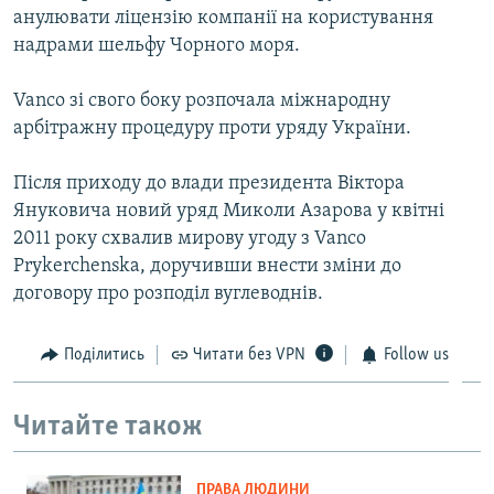
анулювати ліцензію компанії на користування
надрами шельфу Чорного моря.
Vanco зі свого боку розпочала міжнародну
арбітражну процедуру проти уряду України.
Пiсля приходу до влади президента Вiктора
Януковича новий уряд Миколи Азарова у квiтнi
2011 року схвалив мирову угоду з Vanco
Prykerchenska, доручивши внести змiни до
договору про розподiл вуглеводнiв.
Поділитись
Читати без VPN
Follow us
Читайте також
ПРАВА ЛЮДИНИ