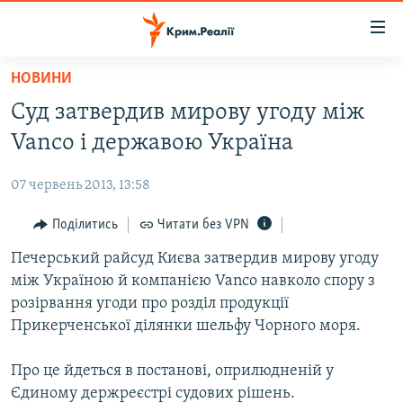
Доступність
посилання
Перейти
НОВИНИ
до
НОВИНИ
Суд затвердив мирову угоду між
основного
ВОДА.КРИМ
матеріалу
Vanco і державою Україна
ВІДЕО ТА ФОТО
Перейти
до
07 червень 2013, 13:58
ПОЛІТИКА
основної
БЛОГИ
Поділитись
Читати без VPN
навігації
Перейти
ПОГЛЯД
Печерський райсуд Києва затвердив мирову угоду
до
між Україною й компанією Vanco навколо спору з
ІНТЕРВ'Ю
пошуку
розірвання угоди про розділ продукції
ВСЕ ЗА ДЕНЬ
Прикерченської ділянки шельфу Чорного моря.
СПЕЦПРОЕКТИ
Про це йдеться в постанові, оприлюдненій у
ЯК ОБІЙТИ БЛОКУВАННЯ
ДЕПОРТАЦІЯ
Єдиному держреєстрі судових рішень.