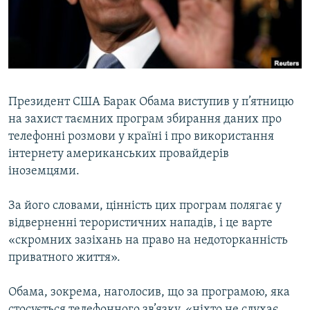
ВІДЕОУРОКИ «ELIFBE»
Русский
СВІДЧЕННЯ ОКУПАЦІЇ
Qırımtatar
УКРАЇНСЬКА ПРОБЛЕМА КРИМУ
ДОЛУЧАЙСЯ!
ІНФОГРАФІКА
Президент США Барак Обама виступив у п’ятницю
на захист таємних програм збирання даних про
телефонні розмови у країні і про використання
Усі сайти RFE/RL
інтернету американських провайдерів
іноземцями.
За його словами, цінність цих програм полягає у
відверненні терористичних нападів, і це варте
«скромних зазіхань на право на недоторканність
приватного життя».
Обама, зокрема, наголосив, що за програмою, яка
стосується телефонного зв’язку, «ніхто не слухає