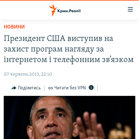
Доступність
посилання
Перейти
НОВИНИ
до
НОВИНИ
Президент США виступив на
основного
ВОДА.КРИМ
матеріалу
захист програм нагляду за
ВІДЕО ТА ФОТО
Перейти
інтернетом і телефонним зв’язком
до
ПОЛІТИКА
основної
07 червень 2013, 22:10
БЛОГИ
навігації
Перейти
Поділитись
Читати без VPN
ПОГЛЯД
до
ІНТЕРВ'Ю
пошуку
ВСЕ ЗА ДЕНЬ
СПЕЦПРОЕКТИ
ЯК ОБІЙТИ БЛОКУВАННЯ
ДЕПОРТАЦІЯ