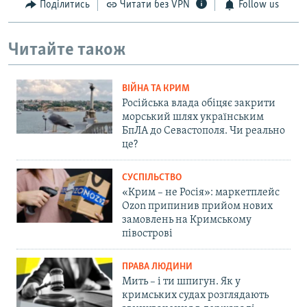
Поділитись
Читати без VPN
Follow us
Читайте також
ВІЙНА ТА КРИМ
Російська влада обіцяє закрити
морський шлях українським
БпЛА до Севастополя. Чи реально
це?
СУСПІЛЬСТВО
«Крим – не Росія»: маркетплейс
Ozon припинив прийом нових
замовлень на Кримському
півострові
ПРАВА ЛЮДИНИ
Мить – і ти шпигун. Як у
кримських судах розглядають