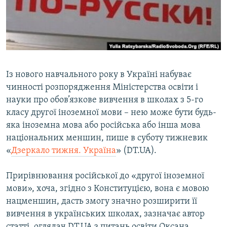
ВІДЕОУРОКИ «ELIFBE»
Русский
СВІДЧЕННЯ ОКУПАЦІЇ
Qırımtatar
УКРАЇНСЬКА ПРОБЛЕМА КРИМУ
ДОЛУЧАЙСЯ!
ІНФОГРАФІКА
Із нового навчального року в Україні набуває
чинності розпорядження Міністерства освіти і
науки про обов’язкове вивчення в школах з 5-го
Усі сайти RFE/RL
класу другої іноземної мови – нею може бути будь-
яка іноземна мова або російська або інша мова
національних меншин, пише в суботу тижневик
«
Дзеркало тижня. Україна
» (DT.UA).
Прирівнювання російської до «другої іноземної
мови», хоча, згідно з Конституцією, вона є мовою
нацменшин, дасть змогу значно розширити її
вивчення в українських школах, зазначає автор
статті, оглядач DT.UA з питань освіти Оксана