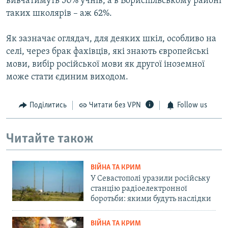
вивчатимуть 50% учнів, а в Бориспільському районі
таких школярів – аж 62%.
Як зазначає оглядач, для деяких шкіл, особливо на
селі, через брак фахівців, які знають європейські
мови, вибір російської мови як другої іноземної
може стати єдиним виходом.
Поділитись
Читати без VPN
Follow us
Читайте також
ВІЙНА ТА КРИМ
У Севастополі уразили російську
станцію радіоелектронної
боротьби: якими будуть наслідки
ВІЙНА ТА КРИМ