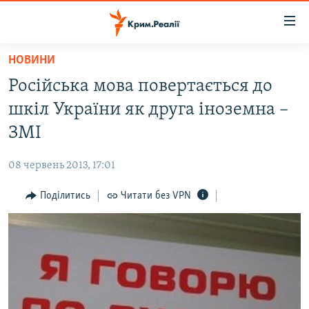
Доступність
посилання
Перейти
НОВИНИ
до
НОВИНИ
Російська мова повертається до
основного
ВОДА.КРИМ
матеріалу
шкіл України як друга іноземна –
ВІДЕО ТА ФОТО
Перейти
ЗМІ
до
ПОЛІТИКА
основної
08 червень 2013, 17:01
БЛОГИ
навігації
Перейти
Поділитись
Читати без VPN
ПОГЛЯД
до
ІНТЕРВ'Ю
пошуку
ВСЕ ЗА ДЕНЬ
СПЕЦПРОЕКТИ
ЯК ОБІЙТИ БЛОКУВАННЯ
ДЕПОРТАЦІЯ