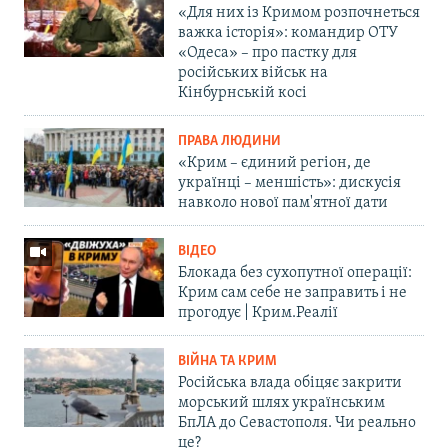
«Для них із Кримом розпочнеться
важка історія»: командир ОТУ
«Одеса» – про пастку для
російських військ на
Кінбурнській косі
ПРАВА ЛЮДИНИ
«Крим – єдиний регіон, де
українці – меншість»: дискусія
навколо нової пам'ятної дати
ВІДЕО
Блокада без сухопутної операції:
Крим сам себе не заправить і не
прогодує | Крим.Реалії
ВІЙНА ТА КРИМ
Російська влада обіцяє закрити
морський шлях українським
БпЛА до Севастополя. Чи реально
це?