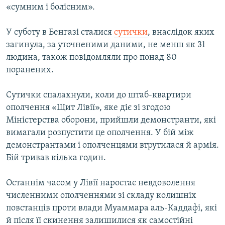
«сумним і болісним».
ВІДЕОУРОКИ «ELIFBE»
Русский
СВІДЧЕННЯ ОКУПАЦІЇ
У суботу в Бенгазі сталися
сутички
, внаслідок яких
Qırımtatar
загинула, за уточненими даними, не менш як 31
УКРАЇНСЬКА ПРОБЛЕМА КРИМУ
людина, також повідомляли про понад 80
ДОЛУЧАЙСЯ!
ІНФОГРАФІКА
поранених.
Сутички спалахнули, коли до штаб-квартири
ополчення «Щит Лівії», яке діє зі згодою
Усі сайти RFE/RL
Міністерства оборони, прийшли демонстранти, які
вимагали розпустити це ополчення. У бій між
демонстрантами і ополченцями втрутилася й армія.
Бій тривав кілька годин.
Останнім часом у Лівії наростає невдоволення
численними ополченнями зі складу колишніх
повстанців проти влади Муаммара аль-Каддафі, які
й після її скинення залишилися як самостійні