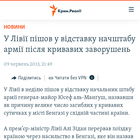
Доступність
посилання
Перейти
НОВИНИ
до
НОВИНИ
У Лівії пішов у відставку начштабу
основного
ВОДА.КРИМ
матеріалу
армії після кривавих заворушень
ВІДЕО ТА ФОТО
Перейти
до
09 червень 2013, 21:49
ПОЛІТИКА
основної
БЛОГИ
Поділитись
Читати без VPN
навігації
Перейти
ПОГЛЯД
У Лівії в неділю пішов у відставку начальник штабу
до
армії генерал-майор Юсеф аль-Манґуш, назвавши
ІНТЕРВ'Ю
пошуку
як причину велике число загиблих у кривавих
ВСЕ ЗА ДЕНЬ
сутичках у місті Бенгазі у східній частині країни.
СПЕЦПРОЕКТИ
А прем’єр-міністр Лівії Алі Зідан перервав поїздку
ЯК ОБІЙТИ БЛОКУВАННЯ
ДЕПОРТАЦІЯ
країною через насильство в Бенгазі, яке він назвав