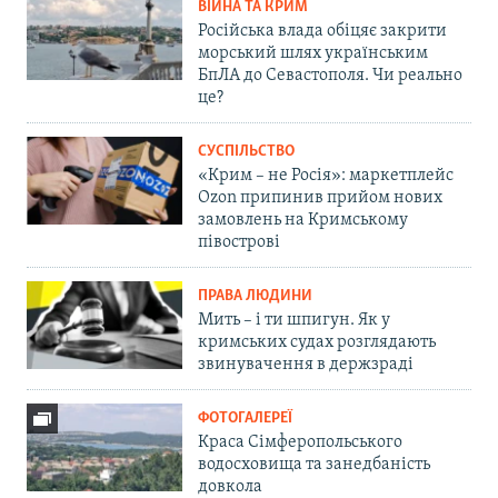
ВІЙНА ТА КРИМ
Російська влада обіцяє закрити
морський шлях українським
БпЛА до Севастополя. Чи реально
це?
СУСПІЛЬСТВО
«Крим – не Росія»: маркетплейс
Ozon припинив прийом нових
замовлень на Кримському
півострові
ПРАВА ЛЮДИНИ
Мить – і ти шпигун. Як у
кримських судах розглядають
звинувачення в держзраді
ФОТОГАЛЕРЕЇ
Краса Сімферопольського
водосховища та занедбаність
довкола