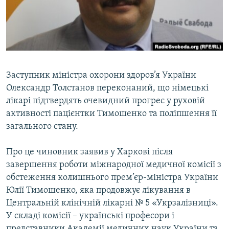
ВІДЕОУРОКИ «ELIFBE»
Русский
СВІДЧЕННЯ ОКУПАЦІЇ
Qırımtatar
УКРАЇНСЬКА ПРОБЛЕМА КРИМУ
ДОЛУЧАЙСЯ!
ІНФОГРАФІКА
Заступник міністра охорони здоров’я України
Олександр Толстанов переконаний, що німецькі
лікарі підтвердять очевидний прогрес у руховій
Усі сайти RFE/RL
активності пацієнтки Тимошенко та поліпшення її
загального стану.
Про це чиновник заявив у Харкові після
завершення роботи міжнародної медичної комісії з
обстеження колишнього прем’єр-міністра України
Юлії Тимошенко, яка продовжує лікування в
Центральній клінічній лікарні № 5 «Укрзалізниці».
У складі комісії – українські професори і
представники Академії медичних наук України та