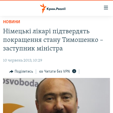
Доступність
посилання
Перейти
НОВИНИ
до
НОВИНИ
Німецькі лікарі підтвердять
основного
ВОДА.КРИМ
матеріалу
покращення стану Тимошенко –
ВІДЕО ТА ФОТО
Перейти
заступник міністра
до
ПОЛІТИКА
основної
10 червень 2013, 10:29
БЛОГИ
навігації
Перейти
Поділитись
Читати без VPN
ПОГЛЯД
до
ІНТЕРВ'Ю
пошуку
ВСЕ ЗА ДЕНЬ
СПЕЦПРОЕКТИ
ЯК ОБІЙТИ БЛОКУВАННЯ
ДЕПОРТАЦІЯ