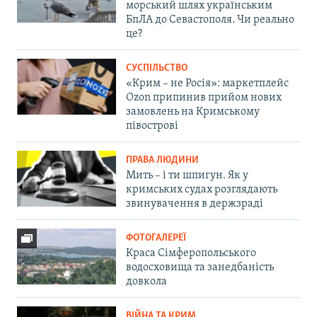
морський шлях українським
БпЛА до Севастополя. Чи реально
це?
СУСПІЛЬСТВО
«Крим – не Росія»: маркетплейс
Ozon припинив прийом нових
замовлень на Кримському
півострові
ПРАВА ЛЮДИНИ
Мить – і ти шпигун. Як у
кримських судах розглядають
звинувачення в держзраді
ФОТОГАЛЕРЕЇ
Краса Сімферопольського
водосховища та занедбаність
довкола
ВІЙНА ТА КРИМ