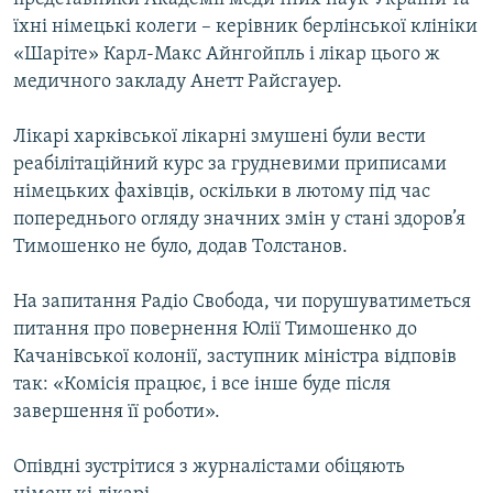
їхні німецькі колеги – керівник берлінської клініки
«Шаріте» Карл-Макс Айнгойпль і лікар цього ж
медичного закладу Анетт Райсгауер.
Лікарі харківської лікарні змушені були вести
реабілітаційний курс за грудневими приписами
німецьких фахівців, оскільки в лютому під час
попереднього огляду значних змін у стані здоров’я
Тимошенко не було, додав Толстанов.
На запитання Радіо Свобода, чи порушуватиметься
питання про повернення Юлії Тимошенко до
Качанівської колонії, заступник міністра відповів
так: «Комісія працює, і все інше буде після
завершення її роботи».
Опівдні зустрітися з журналістами обіцяють