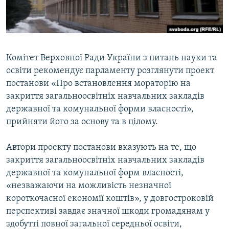
ВІДЕОУРОКИ «ELIFBE»
Русский
СВІДЧЕННЯ ОКУПАЦІЇ
Qırımtatar
УКРАЇНСЬКА ПРОБЛЕМА КРИМУ
Комітет Верховної Ради України з питань науки та
ДОЛУЧАЙСЯ!
ІНФОГРАФІКА
освіти рекомендує парламенту розглянути проект
постанови «Про встановлення мораторію на
закриття загальноосвітніх навчальних закладів
державної та комунальної форми власності»,
Усі сайти RFE/RL
прийняти його за основу та в цілому.
Автори проекту постанови вказують на те, що
закриття загальноосвітніх навчальних закладів
державної та комунальної форм власності,
«незважаючи на можливість незначної
короткочасної економії коштів», у довгостроковій
перспективі завдає значної шкоди громадянам у
здобутті повної загальної середньої освіти,