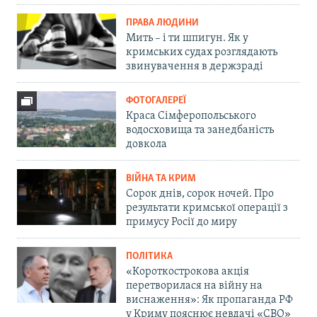
ПРАВА ЛЮДИНИ
Мить – і ти шпигун. Як у
кримських судах розглядають
звинувачення в держзраді
ФОТОГАЛЕРЕЇ
Краса Сімферопольського
водосховища та занедбаність
довкола
ВІЙНА ТА КРИМ
Сорок днів, сорок ночей. Про
результати кримської операції з
примусу Росії до миру
ПОЛІТИКА
«Короткострокова акція
перетворилася на війну на
виснаження»: Як пропаганда РФ
у Криму пояснює невдачі «СВО»