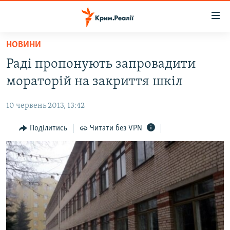
Доступність
посилання
Перейти
НОВИНИ
до
НОВИНИ
Раді пропонують запровадити
основного
ВОДА.КРИМ
матеріалу
мораторій на закриття шкіл
ВІДЕО ТА ФОТО
Перейти
до
10 червень 2013, 13:42
ПОЛІТИКА
основної
БЛОГИ
Поділитись
Читати без VPN
навігації
Перейти
ПОГЛЯД
до
ІНТЕРВ'Ю
пошуку
ВСЕ ЗА ДЕНЬ
СПЕЦПРОЕКТИ
ЯК ОБІЙТИ БЛОКУВАННЯ
ДЕПОРТАЦІЯ