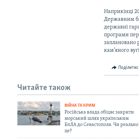
Наприкінці 2
Державним ба
державні гара
програми пере
заплановано р
кам’яного вуг
Поділитис
Читайте також
ВІЙНА ТА КРИМ
Російська влада обіцяє закрити
морський шлях українським
БпЛА до Севастополя. Чи реально
це?