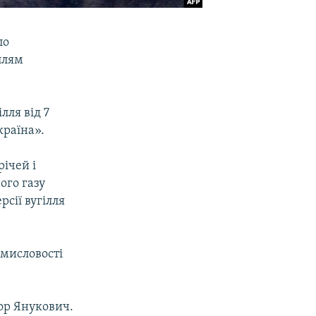
ло
ллям
лля від 7
країна».
ічей і
ого газу
сії вугілля
омисловості
ор Янукович.