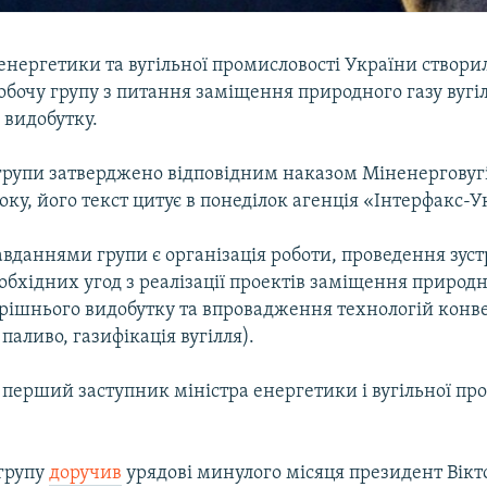
енергетики та вугільної промисловості України створи
обочу групу з питання заміщення природного газу вугі
 видобутку.
 групи затверджено відповідним наказом Міненерговугі
оку, його текст цитує в понеділок агенція «Інтерфакс-У
даннями групи є організація роботи, проведення зустр
бхідних угод з реалізації проектів заміщення природн
рішнього видобутку та впровадження технологій конвер
 паливо, газифікація вугілля).
перший заступник міністра енергетики і вугільної пр
.
групу
доручив
урядові минулого місяця президент Вікт