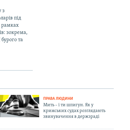
 з
ларів під
У рамках
ів: зокрема,
 бурого та
ПРАВА ЛЮДИНИ
Мить – і ти шпигун. Як у
кримських судах розглядають
звинувачення в держзраді