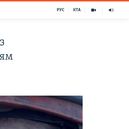
РУС
КТА
з
лям