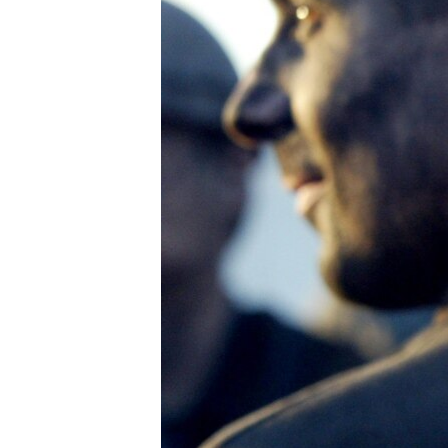
ВІДЕОУРОКИ «ELIFBE»
СВІДЧЕННЯ ОКУПАЦІЇ
УКРАЇНСЬКА ПРОБЛЕМА КРИМУ
ІНФОГРАФІКА