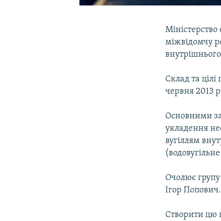
Міністерство 
міжвідомчу р
внутрішнього
Склад та цілі
червня 2013 р
Основними зав
укладення нео
вугіллям внут
(водовугільне
Очолює групу 
Ігор Попович
Створити цю 