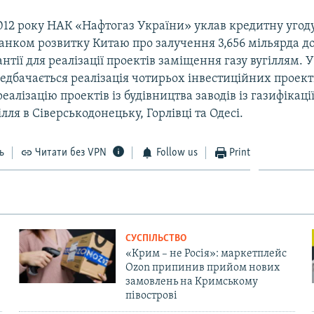
012 року НАК «Нафтогаз України» уклав кредитну угоду
нком розвитку Китаю про залучення 3,656 мільярда до
нтії для реалізації проектів заміщення газу вугіллям. 
дбачається реалізація чотирьох інвестиційних проект
еалізацію проектів із будівництва заводів із газифікації
ілля в Сіверськодонецьку, Горлівці та Одесі.
ь
Читати без VPN
Follow us
Print
СУСПІЛЬСТВО
«Крим – не Росія»: маркетплейс
Ozon припинив прийом нових
замовлень на Кримському
півострові