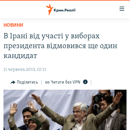
Доступність
посилання
Перейти
НОВИНИ
до
НОВИНИ
В Ірані від участі у виборах
основного
ВОДА.КРИМ
матеріалу
президента відмовився ще один
ВІДЕО ТА ФОТО
Перейти
кандидат
до
ПОЛІТИКА
основної
11 червень 2013, 10:11
БЛОГИ
навігації
Перейти
Поділитись
Читати без VPN
ПОГЛЯД
до
ІНТЕРВ'Ю
пошуку
ВСЕ ЗА ДЕНЬ
СПЕЦПРОЕКТИ
ЯК ОБІЙТИ БЛОКУВАННЯ
ДЕПОРТАЦІЯ