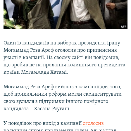
ВІДЕОУРОКИ «ELIFBE»
Русский
СВІДЧЕННЯ ОКУПАЦІЇ
Qırımtatar
УКРАЇНСЬКА ПРОБЛЕМА КРИМУ
ДОЛУЧАЙСЯ!
ІНФОГРАФІКА
Один із кандидатів на виборах президента Ірану
Могаммад Реза Ареф оголосив про припинення
участі в кампанії. На своєму сайті він повідомив,
Усі сайти RFE/RL
що зробив це на прохання колишнього президента
країни Могаммада Хатамі.
Могаммад Реза Ареф вийшов з кампанії для того,
щоб прихильники реформ могли сконцентрувати
свою зусилля з підтримки іншого помірного
кандидата – Хасана Роугані.
У понеділок про вихід з кампанії
оголосив
колишній спікер парламенту Голям-Алі Хаддад-