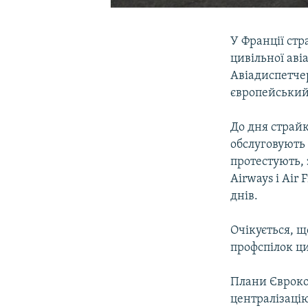
У Франції стр
цивільної авіа
Авіадиспетче
європейський 
До дня страйк
обслуговують 
протестують, з
Airways і Air
днів.
Очікується, 
профспілок ци
Плани Євроком
централізаці