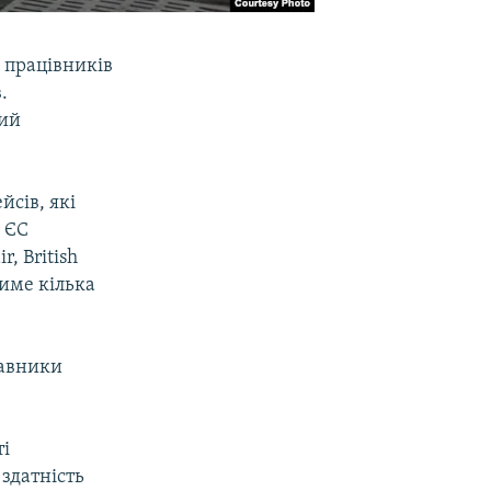
 працівників
.
ний
йсів, які
а ЄС
, British
тиме кілька
тавники
ті
здатність