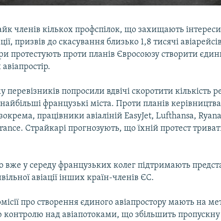
айк членів кількох профспілок, що захищають інтереси
ції, призвів до скасування близько 1,8 тисячі авіарейсів
ри протестують проти планів Євросоюзу створити єди
авіапростір.
у перевізників попросили вдвічі скоротити кількість ре
найбільші французькі міста. Проти планів керівництв
окрема, працівники авіаліній EasyJet, Lufthansa, Ryanair
 France. Страйкарі прогнозують, що їхній протест трива
що вже у середу французьких колег підтримають предс
вільної авіації інших країн-членів ЄС.
ісії про створення єдиного авіапростору мають на ме
ю контролю над авіапотоками, що збільшить пропускну 