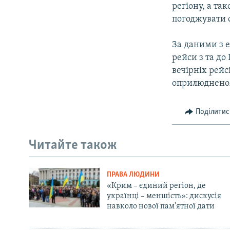
регіону, а та
погоджувати 
За даними з е
рейси з та до
вечірніх рейс
оприлюднено
Поділитис
Читайте також
ПРАВА ЛЮДИНИ
«Крим – єдиний регіон, де
українці – меншість»: дискусія
навколо нової пам'ятної дати