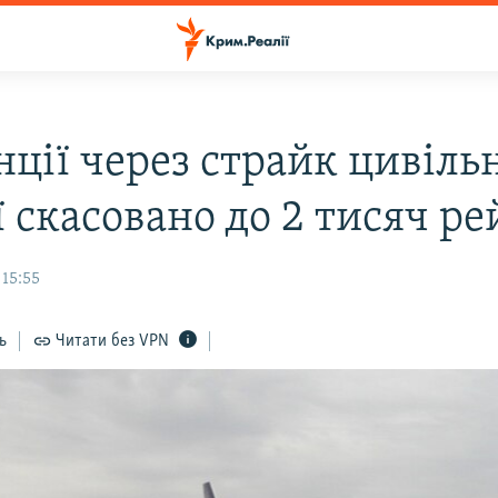
ції через страйк цивіль
ї скасовано до 2 тисяч ре
 15:55
ь
Читати без VPN