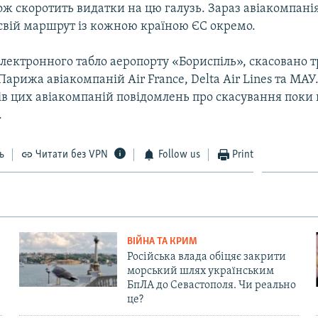
кож скоротить видатки на цю галузь. Зараз авіакомпан
свій маршрут із кожною країною ЄС окремо.
лектронного табло аеропорту «Бориспіль», скасовано т
 Парижа авіакомпаній Air France, Delta Air Lines та МАУ
ів цих авіакомпаній повідомлень про скасування поки 
.
ь
Читати без VPN
Follow us
Print
ВІЙНА ТА КРИМ
Російська влада обіцяє закрити
морський шлях українським
БпЛА до Севастополя. Чи реально
це?