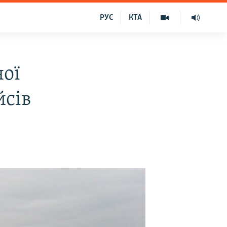
РУС
КТА
ної
йсів