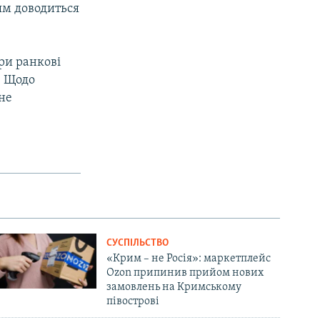
іям доводиться
ри ранкові
. Щодо
не
СУСПІЛЬСТВО
«Крим – не Росія»: маркетплейс
Ozon припинив прийом нових
замовлень на Кримському
півострові