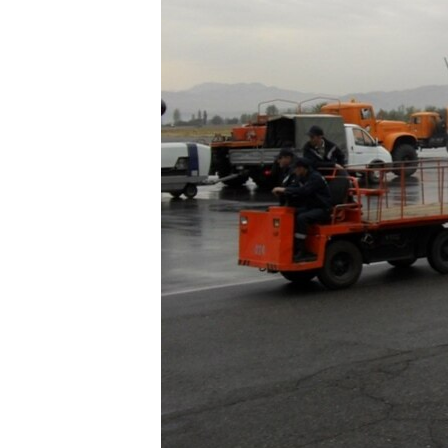
ВІДЕОУРОКИ «ELIFBE»
СВІДЧЕННЯ ОКУПАЦІЇ
УКРАЇНСЬКА ПРОБЛЕМА КРИМУ
ІНФОГРАФІКА