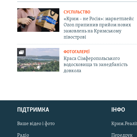
СУСПІЛЬСТВО
«Крим – не Росія»: маркетплейс
Ozon припинив прийом нових
замовлень на Кримському
півострові
ФОТОГАЛЕРЕЇ
Краса Сімферопольського
водосховища та занедбаність
довкола
Русский
ПІДТРИМКА
ІНФО
Qırımtatar
Ваше відео і фото
Крим.Реалії
ДОЛУЧАЙСЯ!
Радіо
Передрук