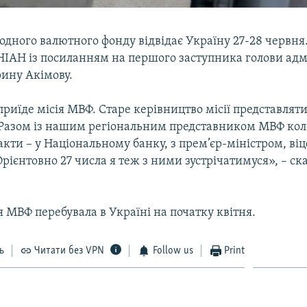
дного валютного фонду відвідає Україну 27-28 червня
НІАН із посиланням на першого заступника голови адмі
рину Акімову.
приїде місія МВФ. Старе керівництво місії представлят
 Разом із нашим регіональним представником МВФ кол
акти – у Національному банку, з прем’єр-міністром, віц
рієнтовно 27 числа я теж з ними зустрічатимуся», – ск
я МВФ перебувала в Україні на початку квітня.
ь
Читати без VPN
Follow us
Print