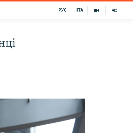
РУС
КТА
нці