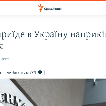
риїде в Україну наприкі
я
 18:07
ь
Читати без VPN