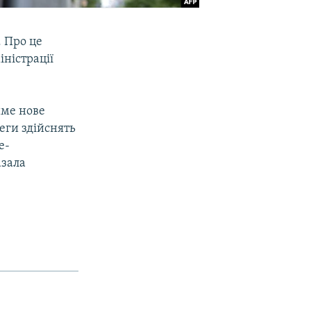
. Про це
ністрації
име нове
еги здійснять
е-
азала