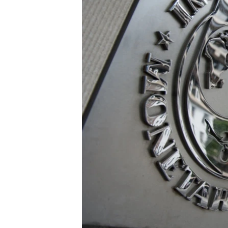
ВІДЕОУРОКИ «ELIFBE»
СВІДЧЕННЯ ОКУПАЦІЇ
УКРАЇНСЬКА ПРОБЛЕМА КРИМУ
ІНФОГРАФІКА