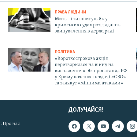
ПРАВА ЛЮДИНИ
Мить – і ти шпигун. Як у
кримських судах розглядають
звинувачення в держзраді
ПОЛІТИКА
«Короткострокова акція
перетворилася на війну на
виснаження»: Як пропаганда РФ
у Криму пояснює невдачі «СВО»
та залякує «мінними атаками»
ДОЛУЧАЙСЯ!
. Про нас