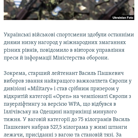
ВІДЕОУРОКИ «ELIFBE»
Русский
СВІДЧЕННЯ ОКУПАЦІЇ
Qırımtatar
УКРАЇНСЬКА ПРОБЛЕМА КРИМУ
Українські військові спортсмени здобули останніми
ДОЛУЧАЙСЯ!
ІНФОГРАФІКА
днями низку нагород у міжнародних змаганнях
різних рівнів, повідомило в вівторок управління
преси й інформації Міністерства оборони.
Усі сайти RFE/RL
Зокрема, старший лейтенант Василь Пашкевич
виборов звання найкращого важкоатлета Європи у
дивізіоні «Мilitary» і став срібним призером у
відкритій категорії «Open» на чемпіонаті Європи з
пауерліфтингу за версією WPA, що відбувся в
Іллічівську на Одещині наприкінці минулого
тижня. У ваговій категорії до 75 кілограмів Василь
Пашкевич набрав 527,5 кілограма у жимі штанги
лежачи, присіданні з вагою та становій тязі. За