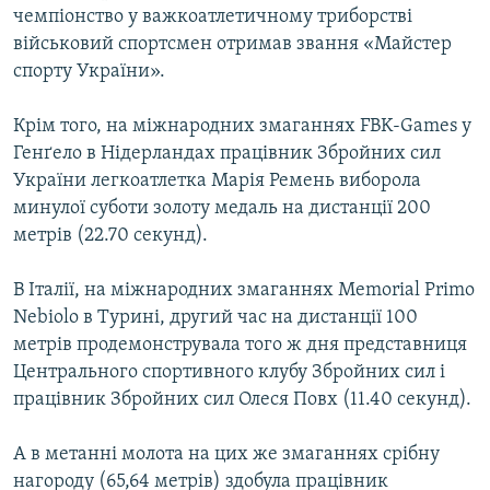
чемпіонство у важкоатлетичному триборстві
військовий спортсмен отримав звання «Майстер
спорту України».
Крім того, на міжнародних змаганнях FBK-Games у
Генґело в Нідерландах працівник Збройних сил
України легкоатлетка Марія Ремень виборола
минулої суботи золоту медаль на дистанції 200
метрів (22.70 секунд).
В Італії, на міжнародних змаганнях Memorial Primo
Nebiolo в Турині, другий час на дистанції 100
метрів продемонструвала того ж дня представниця
Центрального спортивного клубу Збройних сил і
працівник Збройних сил Олеся Повх (11.40 секунд).
А в метанні молота на цих же змаганнях срібну
нагороду (65,64 метрів) здобула працівник