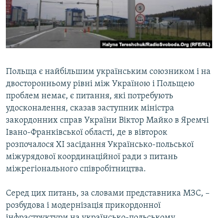
ВІДЕОУРОКИ «ELIFBE»
Русский
СВІДЧЕННЯ ОКУПАЦІЇ
Qırımtatar
УКРАЇНСЬКА ПРОБЛЕМА КРИМУ
ДОЛУЧАЙСЯ!
ІНФОГРАФІКА
Польща є найбільшим українським союзником і на
двосторонньому рівні між Україною і Польщею
проблем немає, є питання, які потребують
Усі сайти RFE/RL
удосконалення, сказав заступник міністра
закордонних справ України Віктор Майко в Яремчі
Івано-Франківської області, де в вівторок
розпочалося ХІ засідання Українсько-польської
міжурядової координаційної ради з питань
міжрегіонального співробітництва.
Серед цих питань, за словами представника МЗС, –
розбудова і модернізація прикордонної
інфраструктури на українсько-польському