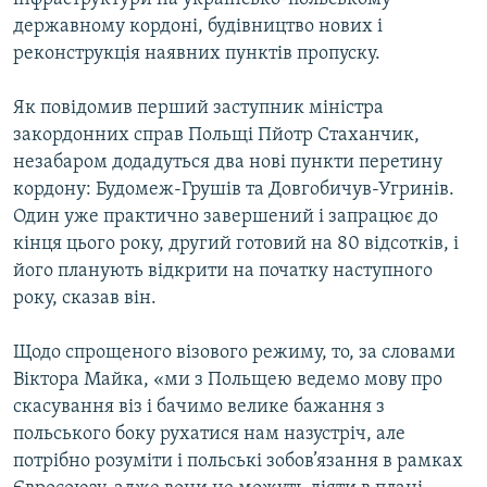
державному кордоні, будівництво нових і
реконструкція наявних пунктів пропуску.
Як повідомив перший заступник міністра
закордонних справ Польщі Пйотр Стаханчик,
незабаром додадуться два нові пункти перетину
кордону: Будомеж-Грушів та Довгобичув-Угринів.
Один уже практично завершений і запрацює до
кінця цього року, другий готовий на 80 відсотків, і
його планують відкрити на початку наступного
року, сказав він.
Щодо спрощеного візового режиму, то, за словами
Віктора Майка, «ми з Польщею ведемо мову про
скасування віз і бачимо велике бажання з
польського боку рухатися нам назустріч, але
потрібно розуміти і польські зобов’язання в рамках