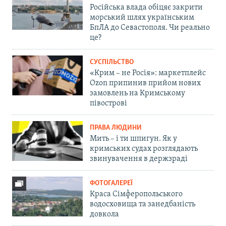
Російська влада обіцяє закрити
морський шлях українським
БпЛА до Севастополя. Чи реально
це?
СУСПІЛЬСТВО
«Крим – не Росія»: маркетплейс
Ozon припинив прийом нових
замовлень на Кримському
півострові
ПРАВА ЛЮДИНИ
Мить – і ти шпигун. Як у
кримських судах розглядають
звинувачення в держзраді
ФОТОГАЛЕРЕЇ
Краса Сімферопольського
водосховища та занедбаність
довкола