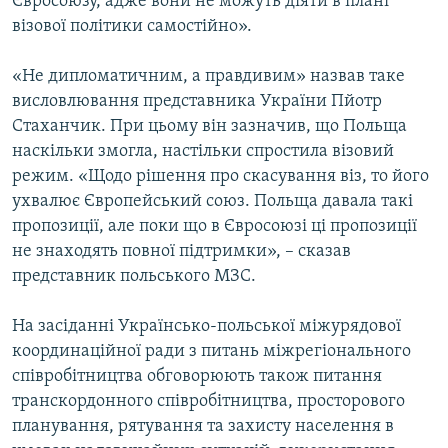
Євросоюзу, адже вони не можуть діяти в плані
візової політики самостійно».
«Не дипломатичним, а правдивим» назвав таке
висловлювання представника України Пйотр
Стаханчик. При цьому він зазначив, що Польща
наскільки змогла, настільки спростила візовий
режим. «Щодо рішення про скасування віз, то його
ухвалює Європейський союз. Польща давала такі
пропозиції, але поки що в Євросоюзі ці пропозиції
не знаходять повної підтримки», – сказав
представник польського МЗС.
На засіданні Українсько-польської міжурядової
координаційної ради з питань міжрегіонального
співробітництва обговорюють також питання
транскордонного співробітництва, просторового
планування, рятування та захисту населення в