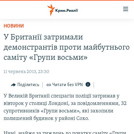
Доступність
посилання
Перейти
НОВИНИ
до
НОВИНИ
У Британії затримали
основного
ВОДА.КРИМ
матеріалу
демонстрантів проти майбутнього
ВІДЕО ТА ФОТО
Перейти
саміту «Групи восьми»
до
ПОЛІТИКА
основної
11 червень 2013, 23:30
БЛОГИ
навігації
Перейти
Поділитись
Читати без VPN
ПОГЛЯД
до
У Великій Британії спецзагін поліції затримав у
ІНТЕРВ'Ю
пошуку
вівторок у столиці Лондоні, за повідомленнями, 32
ВСЕ ЗА ДЕНЬ
супротивників «Групи восьми», які захопили
СПЕЦПРОЕКТИ
полишений будинок у районі Сохо.
ЯК ОБІЙТИ БЛОКУВАННЯ
ДЕПОРТАЦІЯ
Нині, майже за тиждень до початку саміту «Групи