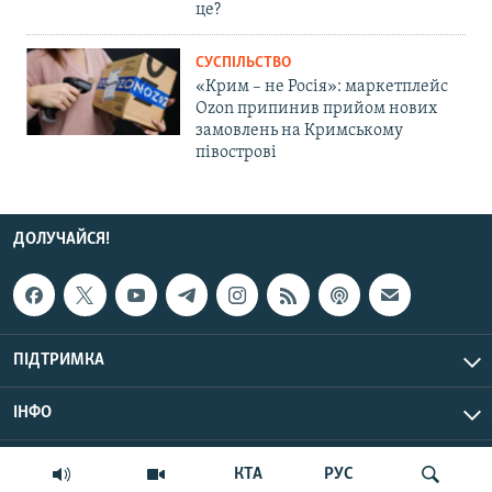
це?
СУСПІЛЬСТВО
«Крим – не Росія»: маркетплейс
Ozon припинив прийом нових
замовлень на Кримському
півострові
ДОЛУЧАЙСЯ!
ПІДТРИМКА
ІНФО
© Крим.Реалії, 2026 | Усі права застережено.
КТА
РУС