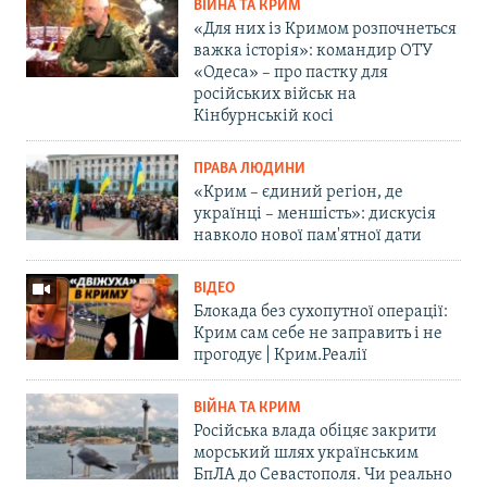
ВІЙНА ТА КРИМ
«Для них із Кримом розпочнеться
важка історія»: командир ОТУ
«Одеса» – про пастку для
російських військ на
Кінбурнській косі
ПРАВА ЛЮДИНИ
«Крим – єдиний регіон, де
українці – меншість»: дискусія
навколо нової пам'ятної дати
ВІДЕО
Блокада без сухопутної операції:
Крим сам себе не заправить і не
прогодує | Крим.Реалії
ВІЙНА ТА КРИМ
Російська влада обіцяє закрити
морський шлях українським
БпЛА до Севастополя. Чи реально