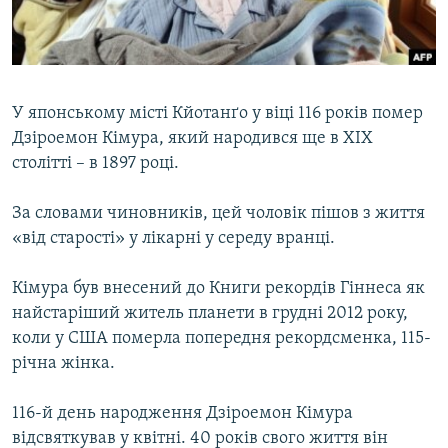
ВІДЕОУРОКИ «ELIFBE»
Русский
СВІДЧЕННЯ ОКУПАЦІЇ
Qırımtatar
УКРАЇНСЬКА ПРОБЛЕМА КРИМУ
У японському місті Кйотанґо у віці 116 років помер
ДОЛУЧАЙСЯ!
ІНФОГРАФІКА
Дзіроемон Кімура, який народився ще в ХІХ
столітті – в 1897 році.
За словами чиновників, цей чоловік пішов з життя
Усі сайти RFE/RL
«від старості» у лікарні у середу вранці.
Кімура був внесений до Книги рекордів Гіннеса як
найстаріший житель планети в грудні 2012 року,
коли у США померла попередня рекордсменка, 115-
річна жінка.
116-й день народження Дзіроемон Кімура
відсвяткував у квітні. 40 років свого життя він