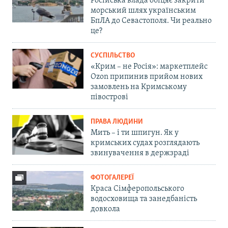
Російська влада обіцяє закрити
морський шлях українським
БпЛА до Севастополя. Чи реально
це?
СУСПІЛЬСТВО
«Крим – не Росія»: маркетплейс
Ozon припинив прийом нових
замовлень на Кримському
півострові
ПРАВА ЛЮДИНИ
Мить – і ти шпигун. Як у
кримських судах розглядають
звинувачення в держзраді
ФОТОГАЛЕРЕЇ
Краса Сімферопольського
водосховища та занедбаність
довкола