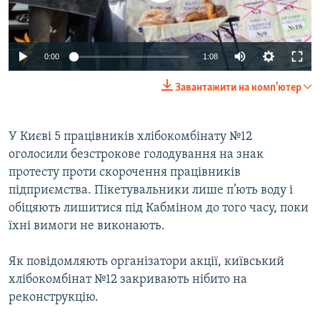
ВІДЕОУРОКИ «ELIFBE»
Русский
СВІДЧЕННЯ ОКУПАЦІЇ
Qırımtatar
0:00
1:08
УКРАЇНСЬКА ПРОБЛЕМА КРИМУ
Завантажити на комп'ютер
ДОЛУЧАЙСЯ!
ІНФОГРАФІКА
У Києві 5 працівників хлібокомбінату №12
оголосили безстрокове голодування на знак
Усі сайти RFE/RL
протесту проти скорочення працівників
підприємства. Пікетувальники лише п’ють воду і
обіцяють лишитися під Кабміном до того часу, поки
їхні вимоги не виконають.
Як повідомляють організатори акції, київський
хлібокомбінат №12 закривають нібито на
реконструкцію.