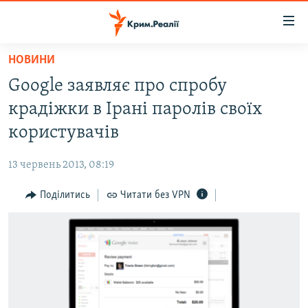
Доступність
посилання
Перейти
НОВИНИ
до
НОВИНИ
Google заявляє про спробу
основного
ВОДА.КРИМ
матеріалу
крадіжки в Ірані паролів своїх
ВІДЕО ТА ФОТО
Перейти
користувачів
до
ПОЛІТИКА
основної
13 червень 2013, 08:19
БЛОГИ
навігації
Перейти
Поділитись
Читати без VPN
ПОГЛЯД
до
ІНТЕРВ'Ю
пошуку
ВСЕ ЗА ДЕНЬ
СПЕЦПРОЕКТИ
ЯК ОБІЙТИ БЛОКУВАННЯ
ДЕПОРТАЦІЯ