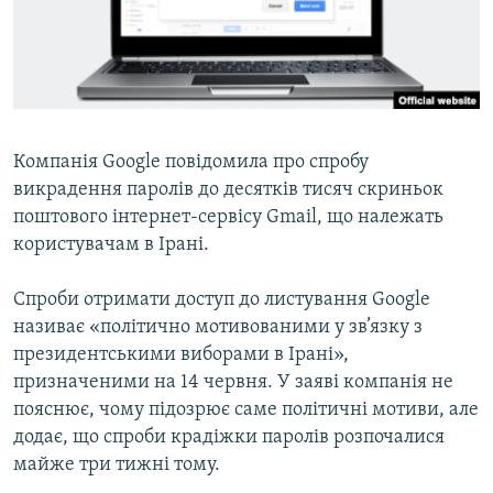
ВІДЕОУРОКИ «ELIFBE»
Русский
СВІДЧЕННЯ ОКУПАЦІЇ
Qırımtatar
УКРАЇНСЬКА ПРОБЛЕМА КРИМУ
ДОЛУЧАЙСЯ!
ІНФОГРАФІКА
Компанія Google повідомила про спробу
викрадення паролів до десятків тисяч скриньок
поштового інтернет-сервісу Gmail, що належать
Усі сайти RFE/RL
користувачам в Ірані.
Спроби отримати доступ до листування Google
називає «політично мотивованими у зв’язку з
президентськими виборами в Ірані»,
призначеними на 14 червня. У заяві компанія не
пояснює, чому підозрює саме політичні мотиви, але
додає, що спроби крадіжки паролів розпочалися
майже три тижні тому.