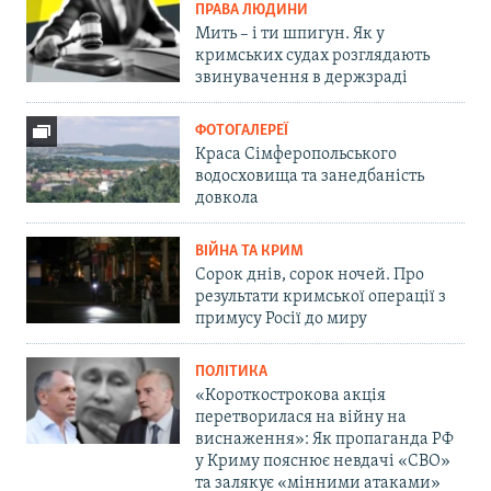
ПРАВА ЛЮДИНИ
Мить – і ти шпигун. Як у
кримських судах розглядають
звинувачення в держзраді
ФОТОГАЛЕРЕЇ
Краса Сімферопольського
водосховища та занедбаність
довкола
ВІЙНА ТА КРИМ
Сорок днів, сорок ночей. Про
результати кримської операції з
примусу Росії до миру
ПОЛІТИКА
«Короткострокова акція
перетворилася на війну на
виснаження»: Як пропаганда РФ
у Криму пояснює невдачі «СВО»
та залякує «мінними атаками»