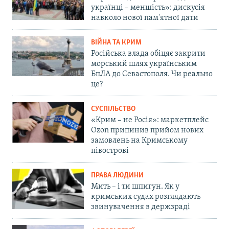
українці – меншість»: дискусія
навколо нової пам'ятної дати
ВІЙНА ТА КРИМ
Російська влада обіцяє закрити
морський шлях українським
БпЛА до Севастополя. Чи реально
це?
СУСПІЛЬСТВО
«Крим – не Росія»: маркетплейс
Ozon припинив прийом нових
замовлень на Кримському
півострові
ПРАВА ЛЮДИНИ
Мить – і ти шпигун. Як у
кримських судах розглядають
звинувачення в держзраді