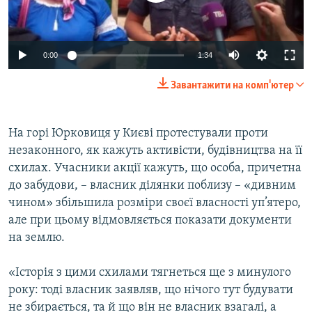
ВІДЕОУРОКИ «ELIFBE»
Русский
СВІДЧЕННЯ ОКУПАЦІЇ
Qırımtatar
0:00
1:34
УКРАЇНСЬКА ПРОБЛЕМА КРИМУ
Завантажити на комп'ютер
ДОЛУЧАЙСЯ!
ІНФОГРАФІКА
На горі Юрковиця у Києві протестували проти
незаконного, як кажуть активісти, будівництва на її
Усі сайти RFE/RL
схилах. Учасники акції кажуть, що особа, причетна
до забудови, – власник ділянки поблизу – «дивним
чином» збільшила розміри своєї власності уп’ятеро,
але при цьому відмовляється показати документи
на землю.
«Історія з цими схилами тягнеться ще з минулого
року: тоді власник заявляв, що нічого тут будувати
не збирається, та й що він не власник взагалі, а