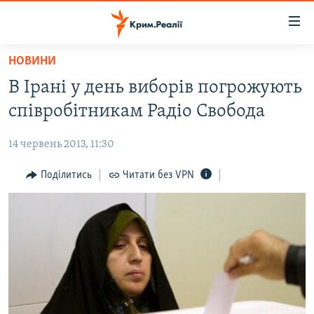
Доступність
посилання
Перейти
НОВИНИ
до
НОВИНИ
В Ірані у день виборів погрожують
основного
ВОДА.КРИМ
матеріалу
співробітникам Радіо Свобода
ВІДЕО ТА ФОТО
Перейти
до
14 червень 2013, 11:30
ПОЛІТИКА
основної
БЛОГИ
Поділитись
Читати без VPN
навігації
Перейти
ПОГЛЯД
до
ІНТЕРВ'Ю
пошуку
ВСЕ ЗА ДЕНЬ
СПЕЦПРОЕКТИ
ЯК ОБІЙТИ БЛОКУВАННЯ
ДЕПОРТАЦІЯ