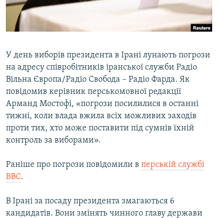
ВІДЕОУРОКИ «ELIFBE»
Русский
СВІДЧЕННЯ ОКУПАЦІЇ
Qırımtatar
УКРАЇНСЬКА ПРОБЛЕМА КРИМУ
У день виборів президента в Ірані лунають погрози
ДОЛУЧАЙСЯ!
ІНФОГРАФІКА
на адресу співробітників іранської служби Радіо
Вільна Європа/Радіо Свобода – Радіо Фарда. Як
повідомив керівник перськомовної редакції
Арманд Мостофі, «погрози посилилися в останні
Усі сайти RFE/RL
тижні, коли влада вжила всіх можливих заходів
проти тих, хто може поставити під сумнів їхній
контроль за виборами».
Раніше про погрози повідомили в
перській службі
BBC
.
В Ірані за посаду президента змагаються 6
кандидатів. Вони змінять чинного главу держави