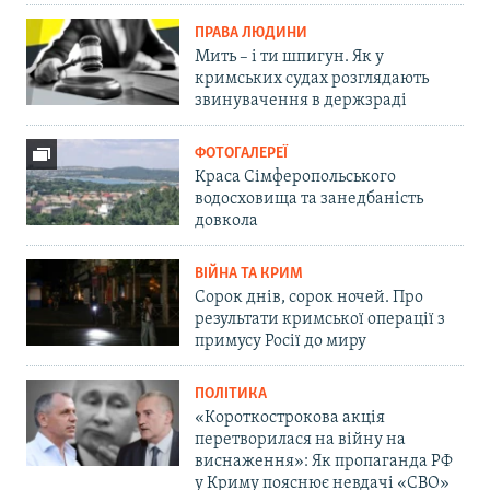
ПРАВА ЛЮДИНИ
Мить – і ти шпигун. Як у
кримських судах розглядають
звинувачення в держзраді
ФОТОГАЛЕРЕЇ
Краса Сімферопольського
водосховища та занедбаність
довкола
ВІЙНА ТА КРИМ
Сорок днів, сорок ночей. Про
результати кримської операції з
примусу Росії до миру
ПОЛІТИКА
«Короткострокова акція
перетворилася на війну на
виснаження»: Як пропаганда РФ
у Криму пояснює невдачі «СВО»