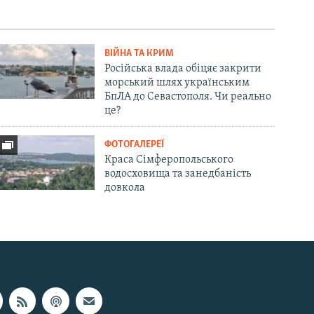
ВІЙНА ТА КРИМ
Російська влада обіцяє закрити
морський шлях українським
БпЛА до Севастополя. Чи реально
це?
ФОТОГАЛЕРЕЇ
Краса Сімферопольського
водосховища та занедбаність
довкола