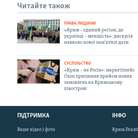
Читайте також
ПРАВА ЛЮДИНИ
«Крим – єдиний регіон, де
українці – меншість»: дискусія
навколо нової пам'ятної дати
СУСПІЛЬСТВО
«Крим – не Росія»: маркетплейс
Ozon припинив прийом нових
замовлень на Кримському
півострові
Русский
Qırımtatar
ПІДТРИМКА
ІНФО
Ваше відео і фото
Крим.Реалії
ДОЛУЧАЙСЯ!