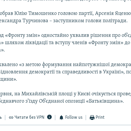
і обрав Юлію Тимошенко головою партії, Арсенія Яценю
лександра Турчинова – заступником голови політради.
їзд «Фронту змін» одностайно ухвалив рішення про об’
 шляхом ліквідації та вступу членів «Фронту змін» до
».
хвалено «з метою формування найпотужнішої демократ
відновлення демократії та справедливості в Україні», п
вщини».
червня, на Михайлівській площі у Києві очікується пров
’єднавчого з’їзду Об’єднаної опозиції «Батьківщина».
ь
Читати без VPN
Follow us
Print