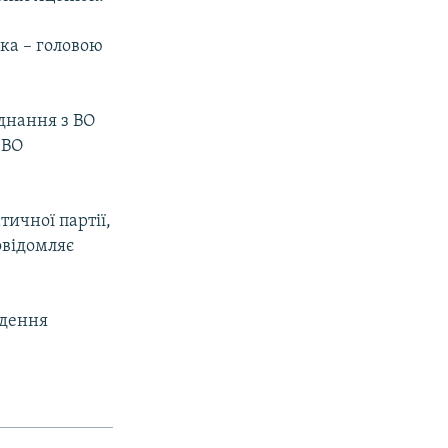
ка – головою
єднання з ВО
 ВО
ичної партії,
овідомляє
едення