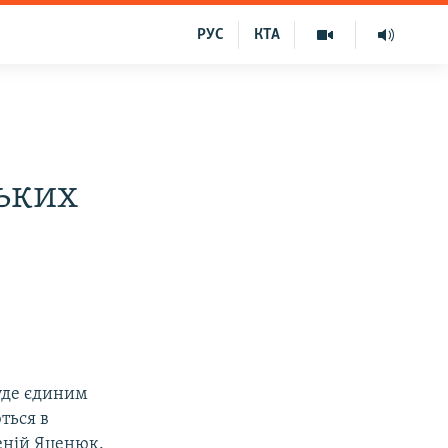
РУС
КТА
ьких
буде єдиним
ться в
еній Яценюк.