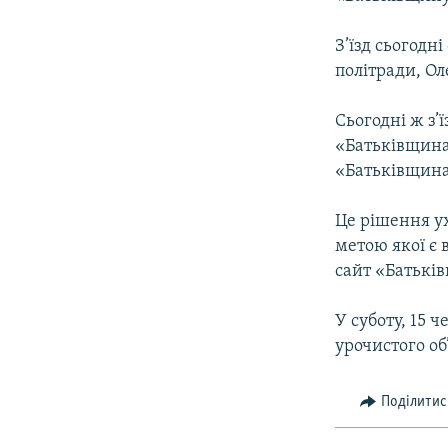
ВІДЕОУРОКИ «ELIFBE»
СВІДЧЕННЯ ОКУПАЦІЇ
З’їзд сьогодн
політради, О
УКРАЇНСЬКА ПРОБЛЕМА КРИМУ
ІНФОГРАФІКА
Сьогодні ж з’
«Батьківщина»
«Батьківщина
Це рішення у
метою якої є 
сайт «Батькі
У суботу, 15 
урочистого об
Поділитис