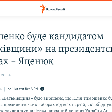
енко буде кандидатом
ківщини» на президентс
ах – Яценюк
 20:34
ь
Читати без VPN
тії «Батьківщина» було вирішено, що Юлія Тимошенко 
 президентських виборах від всіх партій, які об’єдную
», заявив журналістам народний депутат України Арс