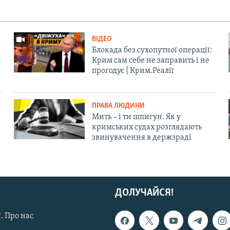
ВІДЕО
Блокада без сухопутної операції:
Крим сам себе не заправить і не
прогодує | Крим.Реалії
ПРАВА ЛЮДИНИ
Мить – і ти шпигун. Як у
кримських судах розглядають
звинувачення в держзраді
ДОЛУЧАЙСЯ!
. Про нас