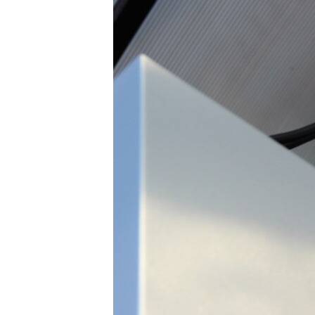
ВІДЕОУРОКИ «ELIFBE»
СВІДЧЕННЯ ОКУПАЦІЇ
УКРАЇНСЬКА ПРОБЛЕМА КРИМУ
ІНФОГРАФІКА