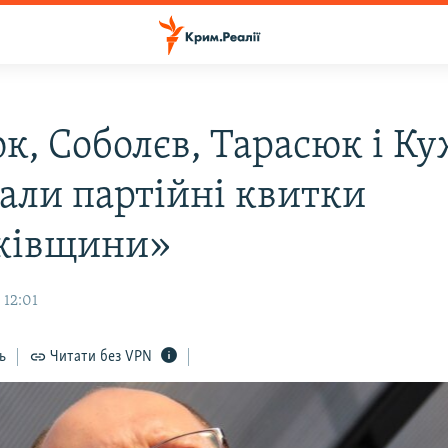
к, Соболєв, Тарасюк і Ку
али партійні квитки
ківщини»
 12:01
ь
Читати без VPN