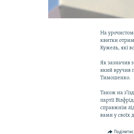
На урочистому
квитки отрим
Кужель, які вс
Як зазначив 
який вручив п
Тимошенко.
Також на з’їз
партії Вілфр
справжнім лід
вами у своїх д
Поділитис