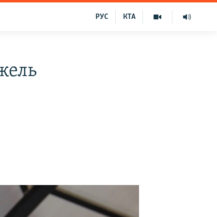
РУС
КТА
жель