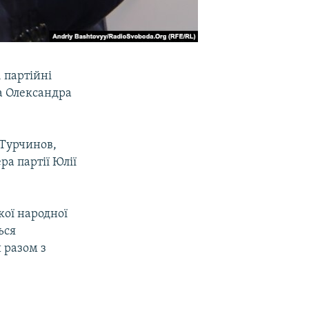
 партійні
а Олександра
 Турчинов,
ра партії Юлії
кої народної
ься
 разом з