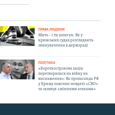
ПРАВА ЛЮДИНИ
Мить – і ти шпигун. Як у
кримських судах розглядають
звинувачення в держзраді
ПОЛІТИКА
«Короткострокова акція
перетворилася на війну на
виснаження»: Як пропаганда РФ
у Криму пояснює невдачі «СВО»
та залякує «мінними атаками»