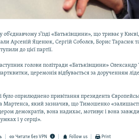
 об’єднавчому з’їзді «Батьківщини», що триває у Києві,
али Арсеній Яценюк, Сергій Соболєв, Борис Тарасюк т
тупили до цієї партії.
заступник голови політради «Батьківщини» Олександр
артквитки, церемонія відбувається за дорученням ліде
ді було оприлюднено привітання президента Європейсь
іда Мартенса, який зазначив, що Тимошенко «залишаєт
ером демократів, вона надихає, мотивує і вона завжди
умках і у серці».
ь
Читати без VPN
Follow us
Print