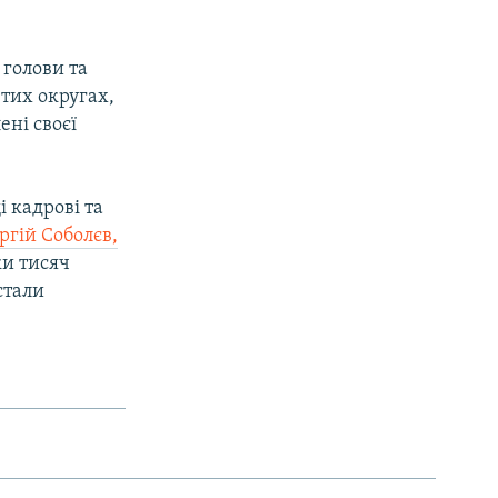
 голови та
 тих округах,
ені своєї
 кадрові та
ргій Соболєв,
ки тисяч
стали