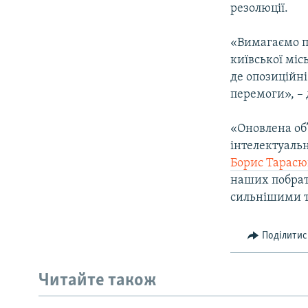
резолюції.
«Вимагаємо пр
київської міс
де опозиційні
перемоги», –
«Оновлена об
інтелектуальн
Борис Тарасю
наших побрати
сильнішими 
Поділитис
Читайте також