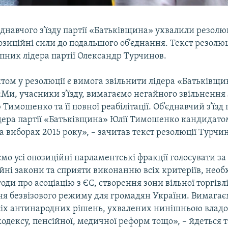
днавчого з’їзду партії «Батьківщина» ухвалили резолюц
зиційні сили до подальшого об’єднання. Текст резолюц
пник лідера партії Олександр Турчинов.
ом у резолюції є вимога звільнити лідера «Батьківщ
Ми, учасники з’їзду, вимагаємо негайного звільнення 
 Тимошенко та її повної реабілітації. Об’єднавчий з’їзд
дера партії «Батьківщина» Юлії Тимошенко кандидато
 виборах 2015 року», – зачитав текст резолюції Турчи
о усі опозиційні парламентські фракції голосувати за
йні закони та сприяти виконанню всіх критеріїв, необ
оди про асоціацію з ЄС, створення зони вільної торгівлі
я безвізового режиму для громадян України. Вимагає
сіх антинародних рішень, ухвалених нинішньою владо
одексу, пенсійної, медичної реформ тощо», – йдеться 