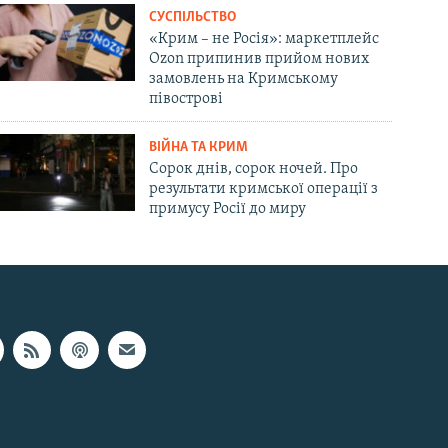
СУСПІЛЬСТВО
«Крим – не Росія»: маркетплейс
Ozon припинив прийом нових
замовлень на Кримському
півострові
ВІЙНА ТА КРИМ
Сорок днів, сорок ночей. Про
результати кримської операції з
примусу Росії до миру