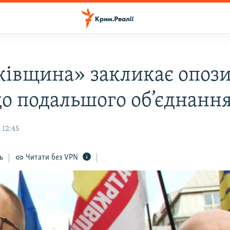
ківщина» закликає опози
до подальшого об’єднанн
 12:45
ь
Читати без VPN