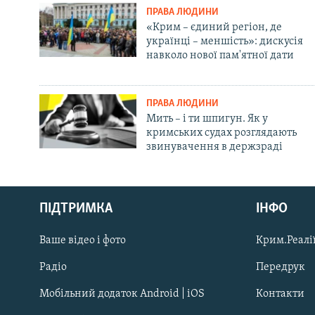
ПРАВА ЛЮДИНИ
«Крим – єдиний регіон, де
українці – меншість»: дискусія
навколо нової пам'ятної дати
ПРАВА ЛЮДИНИ
Мить – і ти шпигун. Як у
кримських судах розглядають
звинувачення в держзраді
Русский
ПІДТРИМКА
ІНФО
Qırımtatar
Ваше відео і фото
Крим.Реалії
ДОЛУЧАЙСЯ!
Радіо
Передрук
Мобільний додаток Android | iOS
Контакти