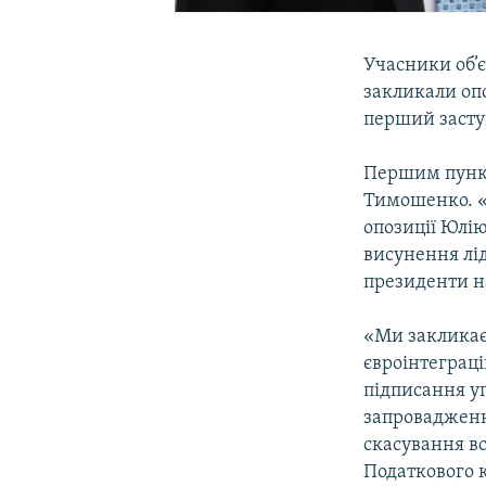
Учасники об’є
закликали опо
перший засту
Першим пункт
Тимошенко. «
опозиції Юлію
висунення лі
президенти на
«Ми закликаєм
євроінтеграці
підписання уг
запровадженн
скасування в
Податкового к