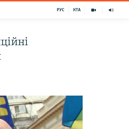
РУС
КТА
ційні
я