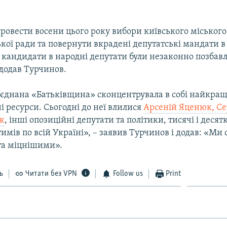
овести восени цього року вибори київського міського
ької ради та повернути вкрадені депутатські мандати в
 кандидати в народні депутати були незаконно позбавл
 додав Турчинов.
’єднана «Батьківщина» сконцентрувала в собі найкращі
і ресурси. Сьогодні до неї влилися
Арсеній Яценюк, Се
к
, інші опозиційні депутати та політики, тисячі і десят
мів по всій Україні», – заявив Турчинов і додав: «Ми 
та міцнішими».
ь
Читати без VPN
Follow us
Print