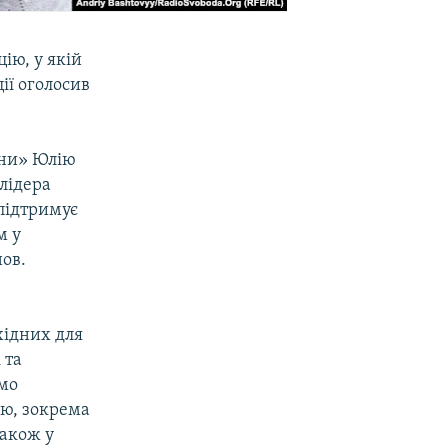
ію, у якій
ії оголосив
ини» Юлію
лідера
 підтримує
м у
нов.
хідних для
 та
мо
ю, зокрема
також у