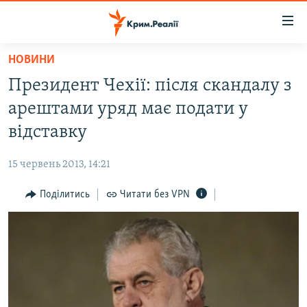
Доступність
посилання
Перейти
НОВИНИ
до
НОВИНИ
Президент Чехії: після скандалу з
основного
ВОДА.КРИМ
матеріалу
арештами уряд має подати у
ВІДЕО ТА ФОТО
Перейти
відставку
до
ПОЛІТИКА
основної
15 червень 2013, 14:21
БЛОГИ
навігації
Перейти
Поділитись
Читати без VPN
ПОГЛЯД
до
ІНТЕРВ'Ю
пошуку
ВСЕ ЗА ДЕНЬ
СПЕЦПРОЕКТИ
ЯК ОБІЙТИ БЛОКУВАННЯ
ДЕПОРТАЦІЯ