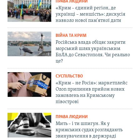
ПРАВА ЛЮДИНИ
«Крим – єдиний регіон, де
українці – меншість»: дискусія
навколо нової пам'ятної дати
ВІЙНА ТА КРИМ
Російська влада обіцяє закрити
морський шлях українським
БпЛА до Севастополя. Чи реально
це?
СУСПІЛЬСТВО
«Крим – не Росія»: маркетплейс
Ozon припинив прийом нових
замовлень на Кримському
півострові
ПРАВА ЛЮДИНИ
Мить – і ти шпигун. Як у
кримських судах розглядають
звинувачення в держзраді