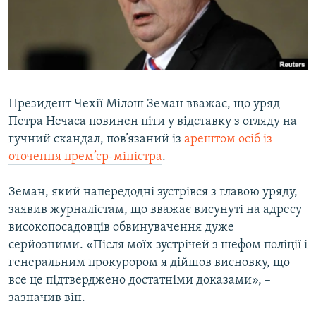
ВІДЕОУРОКИ «ELIFBE»
Русский
СВІДЧЕННЯ ОКУПАЦІЇ
Qırımtatar
УКРАЇНСЬКА ПРОБЛЕМА КРИМУ
ДОЛУЧАЙСЯ!
ІНФОГРАФІКА
Президент Чехії Мілош Земан вважає, що уряд
Петра Нечаса повинен піти у відставку з огляду на
гучний скандал, пов’язаний із
арештом осіб із
Усі сайти RFE/RL
оточення прем’єр-міністра
.
Земан, який напередодні зустрівся з главою уряду,
заявив журналістам, що вважає висунуті на адресу
високопосадовців обвинувачення дуже
серйозними. «Після моїх зустрічей з шефом поліції і
генеральним прокурором я дійшов висновку, що
все це підтверджено достатніми доказами», –
зазначив він.