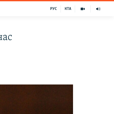
РУС
КТА
час