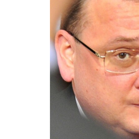
ВІДЕОУРОКИ «ELIFBE»
СВІДЧЕННЯ ОКУПАЦІЇ
УКРАЇНСЬКА ПРОБЛЕМА КРИМУ
ІНФОГРАФІКА