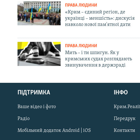
ПРАВА ЛЮДИНИ
«Крим – єдиний регіон, де
українці – меншість»: дискусія
навколо нової пам'ятної дати
ПРАВА ЛЮДИНИ
Мить – і ти шпигун. Як у
кримських судах розглядають
звинувачення в держзраді
Русский
ПІДТРИМКА
ІНФО
Qırımtatar
Ваше відео і фото
Крим.Реалії
ДОЛУЧАЙСЯ!
Радіо
Передрук
Мобільний додаток Android | iOS
Контакти