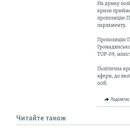
На думку полі
кризи прийме
пропозицію П
парламенту.
Пропозицію Пе
Громадянської
ТОР-09, міні
Політична кри
афери, до яко
осіб.
Поділитис
Читайте також