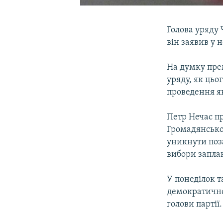
Голова уряду 
він заявив у н
На думку пре
уряду, як ць
проведення як
Петр Нечас пр
Громадянсько
уникнути поза
вибори заплан
У понеділок т
демократичної
голови партії.