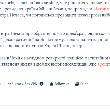
тологів, зараз найважливіше, яке рішення у ставленні 
 президент країни Мілош Земан, зокрема, чи
підтрим
етра Нечаса, чи погодиться проводити позачергові виб
тра Нечаса про обрання нового прем’єра з рядів голов
-демократичної парії підтримує голова партії владної 
стр закордонних справ Карел Шварценберг.
за в Чехії є наслідком розкритої поліцією масштабної
ї втягнена низка відомих високопосадовців. Вже
ареш
ь
Читати без VPN
Follow us
Print