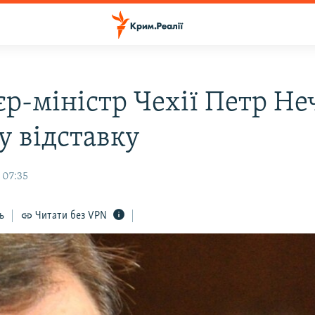
єр-міністр Чехії Петр Не
у відставку
 07:35
ь
Читати без VPN