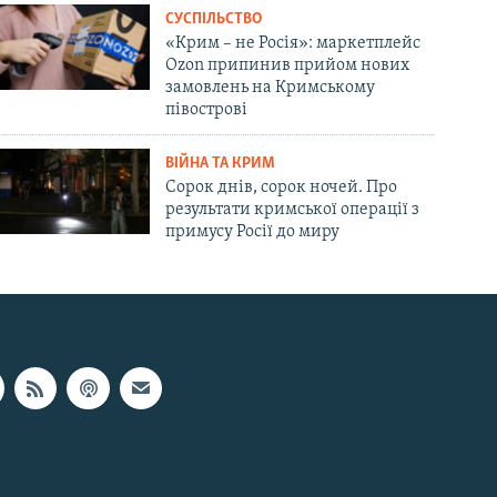
СУСПІЛЬСТВО
«Крим – не Росія»: маркетплейс
Ozon припинив прийом нових
замовлень на Кримському
півострові
ВІЙНА ТА КРИМ
Сорок днів, сорок ночей. Про
результати кримської операції з
примусу Росії до миру