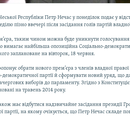
Чеської Республіки Петр Нечас у понеділок подає у відс
еділю пізно ввечері після засідання голів партій владної
м’єра, таким чином можна буде уникнути голосування 
ого вимагає найбільша опозиційна Соціально-демократи
ого заплановане на вівторок, 18 червня.
опонує обрати нового прем’єра з членів владної правої
-демократичної партії й сформувати новий уряд, що д
чергових виборів до парламенту. Згідно з Конституціє
овані на травень 2014 року.
акож має відбутися надзвичайне засідання президії Г
 партії, на якому очікується, що Петр Нечас складе 