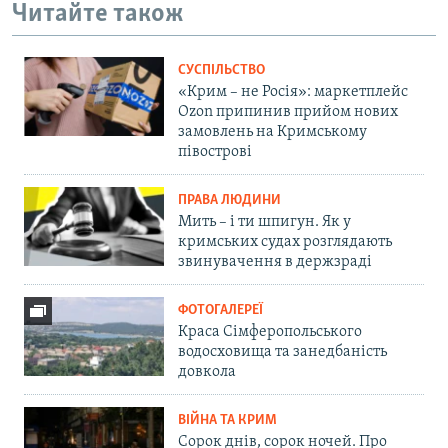
Читайте також
СУСПІЛЬСТВО
«Крим – не Росія»: маркетплейс
Ozon припинив прийом нових
замовлень на Кримському
півострові
ПРАВА ЛЮДИНИ
Мить – і ти шпигун. Як у
кримських судах розглядають
звинувачення в держзраді
ФОТОГАЛЕРЕЇ
Краса Сімферопольського
водосховища та занедбаність
довкола
ВІЙНА ТА КРИМ
Сорок днів, сорок ночей. Про