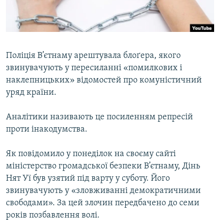
ВІДЕОУРОКИ «ELIFBE»
Русский
СВІДЧЕННЯ ОКУПАЦІЇ
Qırımtatar
УКРАЇНСЬКА ПРОБЛЕМА КРИМУ
Поліція В’єтнаму арештувала блоґера, якого
ДОЛУЧАЙСЯ!
ІНФОГРАФІКА
звинувачують у пересиланні «помилкових і
наклепницьких» відомостей про комуністичний
уряд країни.
Усі сайти RFE/RL
Аналітики називають це посиленням репресій
проти інакодумства.
Як повідомило у понеділок на своєму сайті
міністерство громадської безпеки В’єтнаму, Дінь
Нят Уї був узятий під варту у суботу. Його
звинувачують у «зловживанні демократичними
свободами». За цей злочин передбачено до семи
років позбавлення волі.