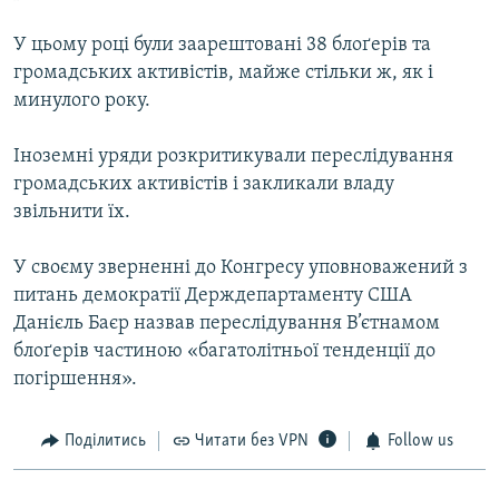
У цьому році були заарештовані 38 блоґерів та
громадських активістів, майже стільки ж, як і
минулого року.
Іноземні уряди розкритикували переслідування
громадських активістів і закликали владу
звільнити їх.
У своєму зверненні до Конгресу уповноважений з
питань демократії Держдепартаменту США
Данієль Баєр назвав переслідування В’єтнамом
блоґерів частиною «багатолітньої тенденції до
погіршення».
Поділитись
Читати без VPN
Follow us