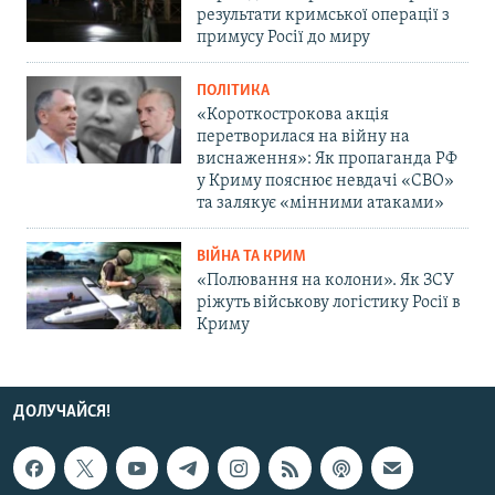
результати кримської операції з
примусу Росії до миру
ПОЛІТИКА
«Короткострокова акція
перетворилася на війну на
виснаження»: Як пропаганда РФ
у Криму пояснює невдачі «СВО»
та залякує «мінними атаками»
ВІЙНА ТА КРИМ
«Полювання на колони». Як ЗСУ
ріжуть військову логістику Росії в
Криму
ДОЛУЧАЙСЯ!