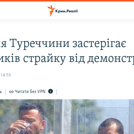
ія Туреччини застерігає
иків страйку від демонст
 14:55
ь
Читати без VPN