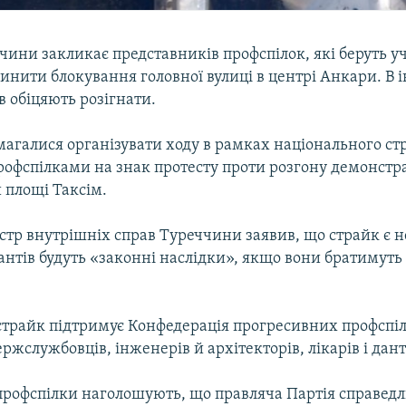
чини закликає представників профспілок, які беруть уч
инити блокування головної вулиці в центрі Анкари. В 
 обіцяють розігнати.
агалися організувати ходу в рамках національного ст
рофспілками на знак протесту проти розгону демонстра
 площі Таксім.
стр внутрішніх справ Туреччини заявив, що страйк є н
нтів будуть «законні наслідки», якщо вони братимуть
трайк підтримує Конфедерація прогресивних профспіл
ржслужбовців, інженерів й архітекторів, лікарів і дант
 профспілки наголошують, що правляча Партія справедл