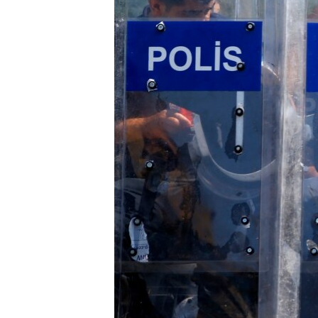
ВІДЕОУРОКИ «ELIFBE»
СВІДЧЕННЯ ОКУПАЦІЇ
УКРАЇНСЬКА ПРОБЛЕМА КРИМУ
ІНФОГРАФІКА