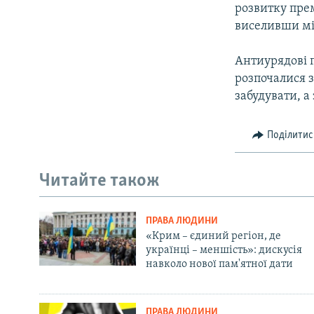
розвитку прем
виселивши міт
Антиурядові 
розпочалися з
забудувати, а
Поділитис
Читайте також
ПРАВА ЛЮДИНИ
«Крим – єдиний регіон, де
українці – меншість»: дискусія
навколо нової пам'ятної дати
ПРАВА ЛЮДИНИ