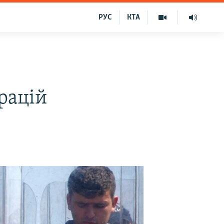
РУС
КТА
рацій