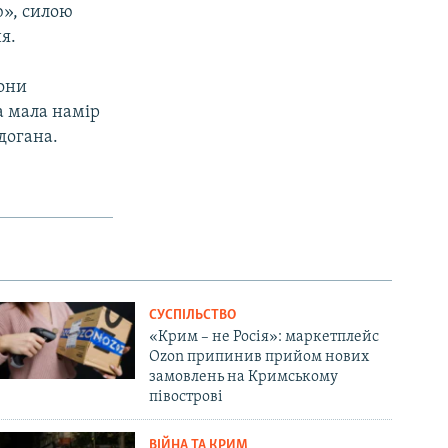
ю», силою
я.
Вони
да мала намір
догана.
СУСПІЛЬСТВО
«Крим – не Росія»: маркетплейс
Ozon припинив прийом нових
замовлень на Кримському
півострові
ВІЙНА ТА КРИМ