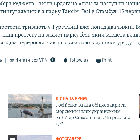
’єра Реджепа Тайїпа Ердогана «почала наступ на наці
ингувальників з парку Таксім-Ґезі у Стамбулі 15 червн
протести тривають у Туреччині вже понад два тижні. 
 акції протесту на захист парку Ґезі, який місцева вла
 згодом переросли в акції з вимогою відставки уряду Ер
ь
Читати без VPN
Follow us
Print
ВІЙНА ТА КРИМ
Російська влада обіцяє закрити
морський шлях українським
БпЛА до Севастополя. Чи реально
це?
ФОТОГАЛЕРЕЇ