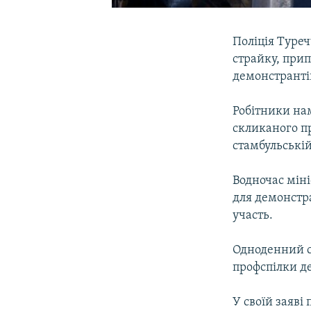
Поліція Туреч
страйку, прип
демонстрантів
Робітники нам
скликаного п
стамбульській
Водночас міні
для демонстра
участь.
Одноденний с
профспілки де
У своїй заяві