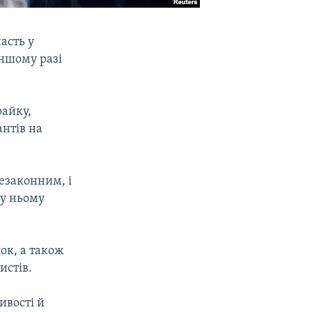
асть у
іншому разі
райку,
нтів на
езаконним, і
 у ньому
ок, а також
истів.
ивості й