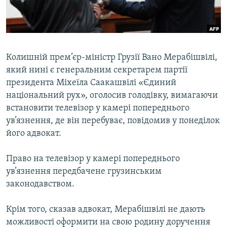
ВІДЕОУРОКИ «ELIFBE»
Русский
СВІДЧЕННЯ ОКУПАЦІЇ
Qırımtatar
УКРАЇНСЬКА ПРОБЛЕМА КРИМУ
Колишній прем’єр-міністр Грузії Вано Мерабішвілі,
ДОЛУЧАЙСЯ!
ІНФОГРАФІКА
який нині є генеральним секретарем партії
президента Міхеїла Саакашвілі «Єдиний
національний рух», оголосив голодівку, вимагаючи
встановити телевізор у камері попереднього
Усі сайти RFE/RL
ув’язнення, де він перебуває, повідомив у понеділок
його адвокат.
Право на телевізор у камері попереднього
ув’язнення передбачене грузинським
законодавством.
Крім того, сказав адвокат, Мерабішвілі не дають
можливості оформити на свою родину доручення