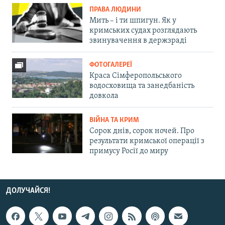
ПРАВА ЛЮДИНИ
Мить – і ти шпигун. Як у
кримських судах розглядають
звинувачення в держзраді
ФОТОГАЛЕРЕЇ
Краса Сімферопольського
водосховища та занедбаність
довкола
ВІЙНА ТА КРИМ
Сорок днів, сорок ночей. Про
результати кримської операції з
примусу Росії до миру
ДОЛУЧАЙСЯ!