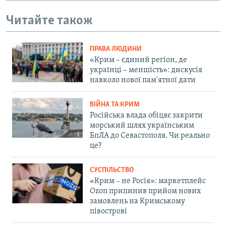
Читайте також
ПРАВА ЛЮДИНИ
«Крим – єдиний регіон, де
українці – меншість»: дискусія
навколо нової пам'ятної дати
ВІЙНА ТА КРИМ
Російська влада обіцяє закрити
морський шлях українським
БпЛА до Севастополя. Чи реально
це?
СУСПІЛЬСТВО
«Крим – не Росія»: маркетплейс
Ozon припинив прийом нових
замовлень на Кримському
півострові