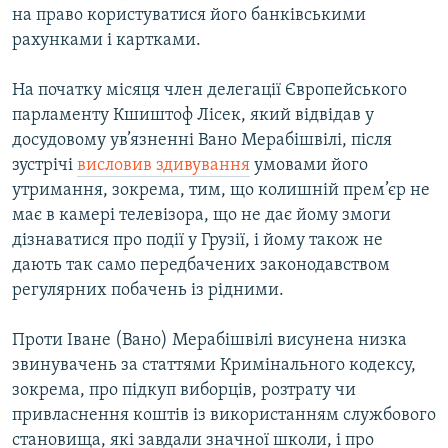
на право користуватися його банківськими
рахунками і картками.
На початку місяця член делегації Європейського
парламенту Кшиштоф Лісек, який відвідав у
досудовому ув’язненні Вано Мерабішвілі, після
зустрічі
висловив здивування
умовами його
утримання, зокрема, тим, що колишній прем’єр не
має в камері телевізора, що не дає йому змоги
дізнаватися про події у Грузії, і йому також не
дають так само передбачених законодавством
регулярних побачень із рідними.
Проти Іване (Вано) Мерабішвілі висунена низка
звинувачень за статтями Кримінального кодексу,
зокрема, про підкуп виборців, розтрату чи
привласнення коштів із використанням службового
становища, які завдали значної школи, і про