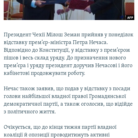
ВІДЕОУРОКИ «ELIFBE»
Русский
СВІДЧЕННЯ ОКУПАЦІЇ
Qırımtatar
УКРАЇНСЬКА ПРОБЛЕМА КРИМУ
Президент Чехії Мілош Земан прийняв у понеділок
ДОЛУЧАЙСЯ!
ІНФОГРАФІКА
відставку прем’єр-міністра Петра Нечаса.
Відповідно до Конституції, у відставку з прем’єром
пішов і весь склад уряду. До призначення нового
прем’єра і уряду президент доручив Нечасові і його
Усі сайти RFE/RL
кабінетові продовжувати роботу.
Нечас також заявив, що подав у відставку з посади
голови найбільшої владної правої Громадянської
демократичної партії, а також оголосив, що відійде
з політичного життя.
Очікується, що до кінця тижня партії владної
коаліції й опозиції проводитимуть активні