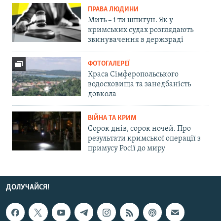
ПРАВА ЛЮДИНИ
Мить – і ти шпигун. Як у
кримських судах розглядають
звинувачення в держзраді
ФОТОГАЛЕРЕЇ
Краса Сімферопольського
водосховища та занедбаність
довкола
ВІЙНА ТА КРИМ
Сорок днів, сорок ночей. Про
результати кримської операції з
примусу Росії до миру
ДОЛУЧАЙСЯ!