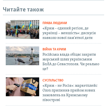
Читайте також
ПРАВА ЛЮДИНИ
«Крим – єдиний регіон, де
українці – меншість»: дискусія
навколо нової пам'ятної дати
ВІЙНА ТА КРИМ
Російська влада обіцяє закрити
морський шлях українським
БпЛА до Севастополя. Чи реально
це?
СУСПІЛЬСТВО
«Крим – не Росія»: маркетплейс
Ozon припинив прийом нових
замовлень на Кримському
півострові