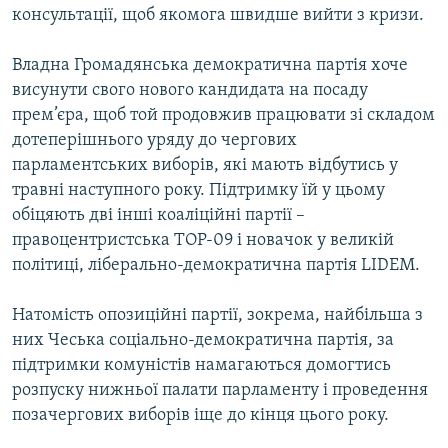
консультації, щоб якомога швидше вийти з кризи.
Владна Громадянська демократична партія хоче
висунути свого нового кандидата на посаду
прем’єра, щоб той продовжив працювати зі складом
дотеперішнього уряду до чергових
парламентських виборів, які мають відбутись у
травні наступного року. Підтримку їй у цьому
обіцяють дві інші коаліційні партії –
правоцентристська ТОР-09 і новачок у великій
політиці, ліберально-демократична партія LIDEM.
Натомість опозиційні партії, зокрема, найбільша з
них Чеська соціально-демократична партія, за
підтримки комуністів намагаються домогтись
розпуску нижньої палати парламенту і проведення
позачергових виборів іще до кінця цього року.