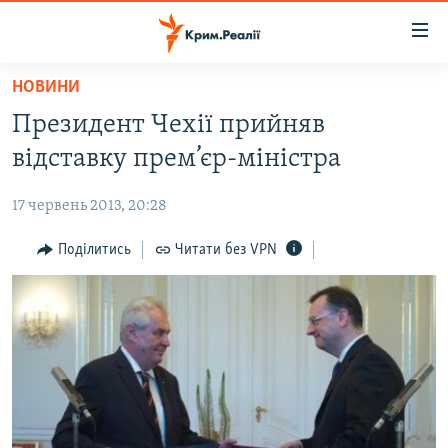
Доступність
посилання
Перейти
НОВИНИ
до
НОВИНИ
Президент Чехії прийняв
основного
ВОДА.КРИМ
матеріалу
відставку прем’єр-міністра
ВІДЕО ТА ФОТО
Перейти
до
17 червень 2013, 20:28
ПОЛІТИКА
основної
БЛОГИ
Поділитись
Читати без VPN
навігації
Перейти
ПОГЛЯД
до
ІНТЕРВ'Ю
пошуку
ВСЕ ЗА ДЕНЬ
СПЕЦПРОЕКТИ
ЯК ОБІЙТИ БЛОКУВАННЯ
ДЕПОРТАЦІЯ