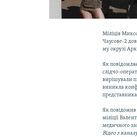
Міліція Микол
Чаусове-2 дов
му окрузі Арк
Як повідомляє
слідчо-опера
вирішували п
виникла конфл
представникам 
Як повідомив
міліції Вале
медичного за
Відео з канал