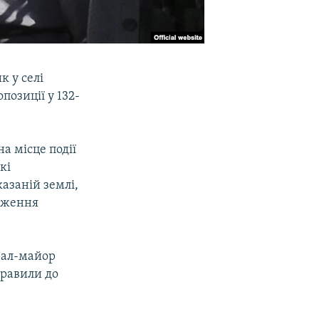
к у селі
позиції у 132-
а місце події
кі
азаній землі,
одження
рал-майор
правили до