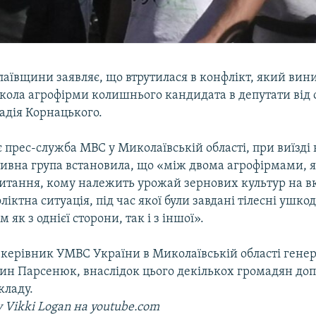
аївщини заявляє, що втрутилася в конфлікт, який вини
кола агрофірми колишнього кандидата в депутати від о
адія Корнацького.
 прес-служба МВС у Миколаївській області, при виїзді н
тивна група встановила, що «між двома агрофірмами, я
итання, кому належить урожай зернових культур на вк
іктна ситуація, під час якої були завдані тілесні ушк
як з однієї сторони, так і з іншої».
 керівник УМВС України в Миколаївській області гене
нтин Парсенюк, внаслідок цього декількох громадян до
кладу.
у Vikki Logan на youtube.com