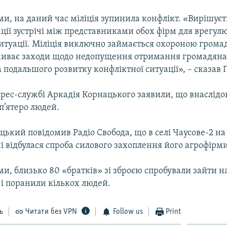
ми, на даний час міліція зупинила конфлікт. «Вирішує
ції зустрічі між представниками обох фірм для врегу
ситуації. Міліція виключно займається охороною грома
живає заходи щодо недопущення отримання громадяна
подальшого розвитку конфліктної ситуації», – сказав
прес-службі Аркадія Корнацького заявили, що внаслідо
п’ятеро людей.
ький повідомив Радіо Свобода, що в селі Чаусове-2 на
 відбулася спроба силового захоплення його агрофірми
ми, близько 80 «братків» зі зброєю спробували зайти н
 і поранили кількох людей.
ь
Читати без VPN
Follow us
Print