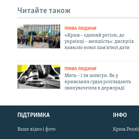
Читайте також
ПРАВА ЛЮДИНИ
«Крим – єдиний регіон, де
українці – меншість»: дискусія
навколо нової пам'ятної дати
ПРАВА ЛЮДИНИ
Мить – і ти шпигун. Як у
кримських судах розглядають
звинувачення в держзраді
Русский
ПІДТРИМКА
ІНФО
Qırımtatar
Ваше відео і фото
Крим.Реалії
ДОЛУЧАЙСЯ!