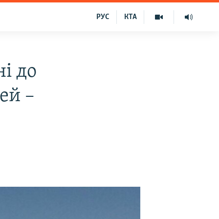
РУС
КТА
і до
ей –