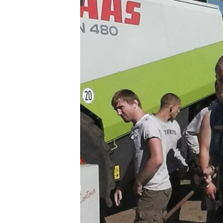
ВІДЕОУРОКИ «ELIFBE»
СВІДЧЕННЯ ОКУПАЦІЇ
УКРАЇНСЬКА ПРОБЛЕМА КРИМУ
ІНФОГРАФІКА