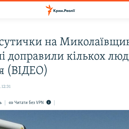
 сутички на Миколаївщин
ні доправили кількох люд
я (ВІДЕО)
 12:31
ь
Читати без VPN