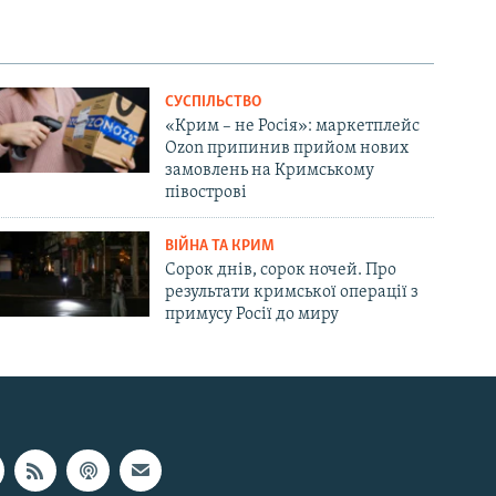
СУСПІЛЬСТВО
«Крим – не Росія»: маркетплейс
Ozon припинив прийом нових
замовлень на Кримському
півострові
ВІЙНА ТА КРИМ
Сорок днів, сорок ночей. Про
результати кримської операції з
примусу Росії до миру