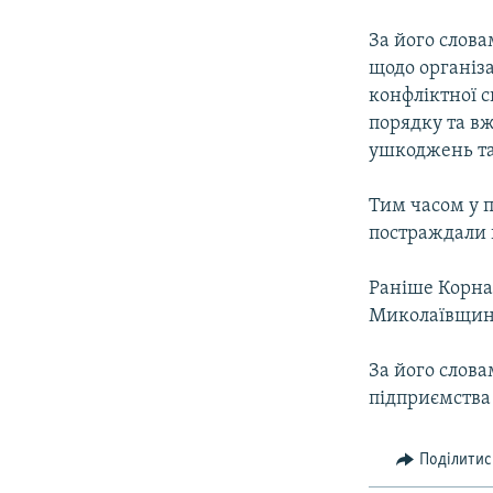
За його слова
щодо організа
конфліктної 
порядку та в
ушкоджень та 
Тим часом у 
постраждали 
Раніше Корнац
Миколаївщині
За його слова
підприємства
Поділитис