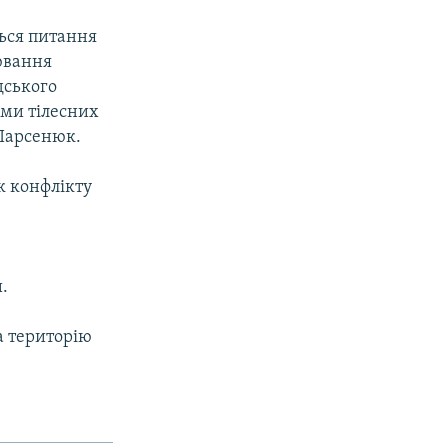
ться питання
лювання
дського
ми тілесних
 Парсенюк.
к конфлікту
.
а територію