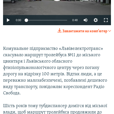
ВІДЕОУРОКИ «ELIFBE»
Русский
СВІДЧЕННЯ ОКУПАЦІЇ
Qırımtatar
0:00
0:48
УКРАЇНСЬКА ПРОБЛЕМА КРИМУ
Завантажити на комп'ютер
ДОЛУЧАЙСЯ!
ІНФОГРАФІКА
Комунальне підприємство «Львівелектротранс»
скасувало маршрут тролейбуса №11 до міського
Усі сайти RFE/RL
цвинтаря і Львівського обласного
фтизіопульмонологічного центру через погану
дорогу на відрізку 100 метрів. Відтак люди, а це
переважно малозабезпечені, позбавлені дешевого
виду транспорту, повідомляє кореспондент Радіо
Свобода.
Шість років тому тубдиспансер домігся від міської
влади, щоб маршрут тролейбуса продовжили до