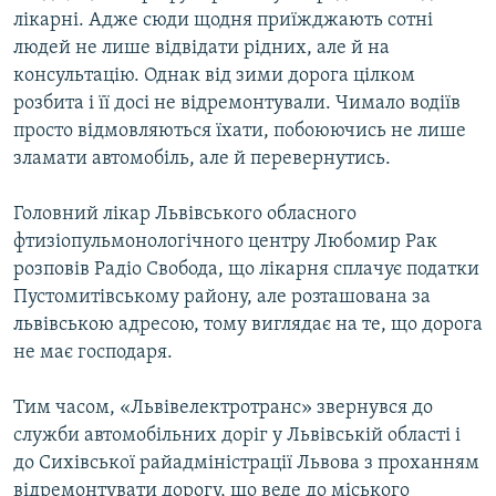
лікарні. Адже сюди щодня приїжджають сотні
людей не лише відвідати рідних, але й на
консультацію. Однак від зими дорога цілком
розбита і її досі не відремонтували. Чимало водіїв
просто відмовляються їхати, побоюючись не лише
зламати автомобіль, але й перевернутись.
Головний лікар Львівського обласного
фтизіопульмонологічного центру Любомир Рак
розповів Радіо Свобода, що лікарня сплачує податки
Пустомитівському району, але розташована за
львівською адресою, тому виглядає на те, що дорога
не має господаря.
Тим часом, «Львівелектротранс» звернувся до
служби автомобільних доріг у Львівській області і
до Сихівської райадміністрації Львова з проханням
відремонтувати дорогу, що веде до міського