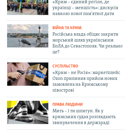
«Крим – єдиний регіон, де
українці – меншість»: дискусія
навколо нової пам'ятної дати
ВІЙНА ТА КРИМ
Російська влада обіцяє закрити
морський шлях українським
БпЛА до Севастополя. Чи реально
це?
СУСПІЛЬСТВО
«Крим – не Росія»: маркетплейс
Ozon припинив прийом нових
замовлень на Кримському
півострові
ПРАВА ЛЮДИНИ
Мить – і ти шпигун. Як у
кримських судах розглядають
звинувачення в держзраді