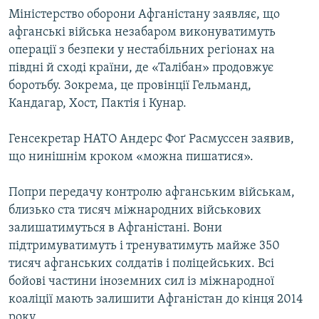
Міністерство оборони Афганістану заявляє, що
афганські війська незабаром виконуватимуть
операції з безпеки у нестабільних регіонах на
півдні й сході країни, де «Талібан» продовжує
боротьбу. Зокрема, це провінції Гельманд,
Кандагар, Хост, Пактія і Кунар.
Генсекретар НАТО Андерс Фоґ Расмуссен заявив,
що нинішнім кроком «можна пишатися».
Попри передачу контролю афганським військам,
близько ста тисяч міжнародних військових
залишатимуться в Афганістані. Вони
підтримуватимуть і тренуватимуть майже 350
тисяч афганських солдатів і поліцейських. Всі
бойові частини іноземних сил із міжнародної
коаліції мають залишити Афганістан до кінця 2014
року.