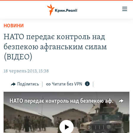
Доступність
посилання
Перейти
НОВИНИ
до
НОВИНИ
НАТО передає контроль над
основного
ВОДА.КРИМ
матеріалу
безпекою афганським силам
ВІДЕО ТА ФОТО
Перейти
(ВІДЕО)
до
ПОЛІТИКА
основної
18 червень 2013, 15:38
БЛОГИ
навігації
Перейти
Поділитись
Читати без VPN
ПОГЛЯД
до
ІНТЕРВ'Ю
пошуку
НАТО передає контроль над безпекою афганським силам
ВСЕ ЗА ДЕНЬ
СПЕЦПРОЕКТИ
No media source currently available
ЯК ОБІЙТИ БЛОКУВАННЯ
ДЕПОРТАЦІЯ