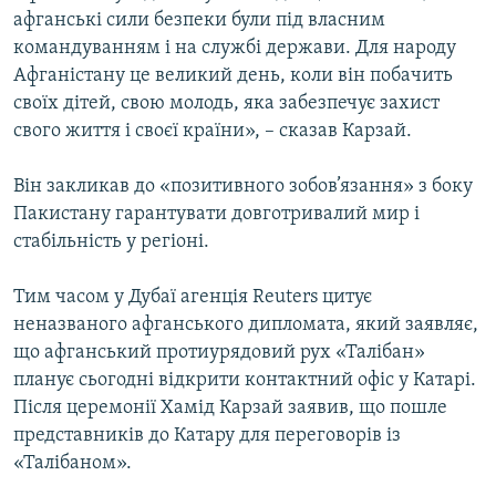
афганські сили безпеки були під власним
командуванням і на службі держави. Для народу
Афганістану це великий день, коли він побачить
своїх дітей, свою молодь, яка забезпечує захист
свого життя і своєї країни», – сказав Карзай.
Він закликав до «позитивного зобов’язання» з боку
Пакистану гарантувати довготривалий мир і
стабільність у регіоні.
Тим часом у Дубаї агенція Reuters цитує
неназваного афганського дипломата, який заявляє,
що афганський протиурядовий рух «Талібан»
планує сьогодні відкрити контактний офіс у Катарі.
Після церемонії Хамід Карзай заявив, що пошле
представників до Катару для переговорів із
«Талібаном».