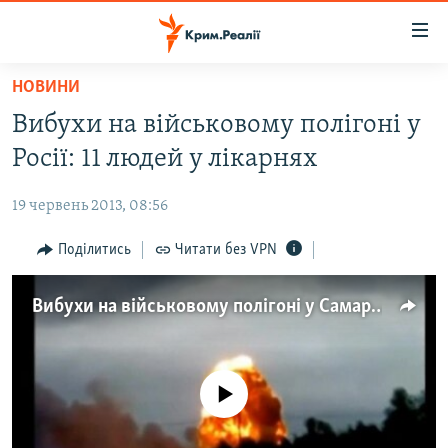
Доступність
посилання
Перейти
НОВИНИ
до
НОВИНИ
Вибухи на військовому полігоні у
основного
ВОДА.КРИМ
матеріалу
Росії: 11 людей у лікарнях
ВІДЕО ТА ФОТО
Перейти
до
19 червень 2013, 08:56
ПОЛІТИКА
основної
БЛОГИ
Поділитись
Читати без VPN
навігації
Перейти
ПОГЛЯД
до
Вибухи на військовому полігоні у Самарській області Росії
ІНТЕРВ'Ю
пошуку
ВСЕ ЗА ДЕНЬ
СПЕЦПРОЕКТИ
No media source currently available
ЯК ОБІЙТИ БЛОКУВАННЯ
ДЕПОРТАЦІЯ