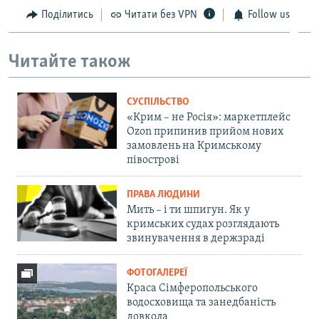
Поділитись
Читати без VPN
Follow us
Читайте також
СУСПІЛЬСТВО
«Крим – не Росія»: маркетплейс
Ozon припинив прийом нових
замовлень на Кримському
півострові
ПРАВА ЛЮДИНИ
Мить – і ти шпигун. Як у
кримських судах розглядають
звинувачення в держзраді
ФОТОГАЛЕРЕЇ
Краса Сімферопольського
водосховища та занедбаність
довкола