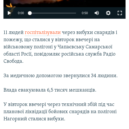
ВІДЕОУРОКИ «ELIFBE»
Русский
0:00
0:50
СВІДЧЕННЯ ОКУПАЦІЇ
Qırımtatar
УКРАЇНСЬКА ПРОБЛЕМА КРИМУ
11 людей
госпіталізували
через вибухи снарядів і
ДОЛУЧАЙСЯ!
ІНФОГРАФІКА
пожежу, що сталися у вівторок ввечері на
військовому полігоні у Чапаєвську Самарської
області Росії, повідомляє російська служба Радіо
Свобода.
Усі сайти RFE/RL
За медичною допомогою звернулися 34 людини.
Влада евакуювала 6,5 тисяч мешканців.
У вівторок ввечері через технічний збій під час
планової ліквідації бойових снарядів на полігоні
Нагорний сталися вибухи.