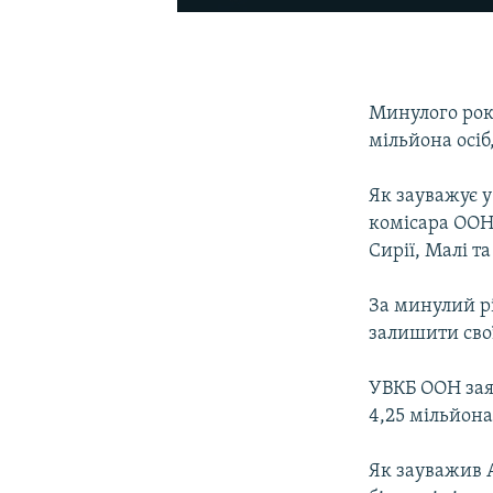
Минулого року
мільйона осіб
Як зауважує у
комісара ООН 
Сирії, Малі т
За минулий рік
залишити сво
УВКБ ООН заяв
4,25 мільйона
Як зауважив 