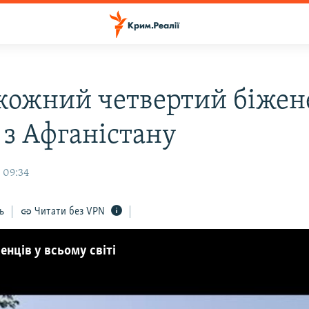
кожний четвертий біжен
– з Афганістану
 09:34
ь
Читати без VPN
нців у всьому світі