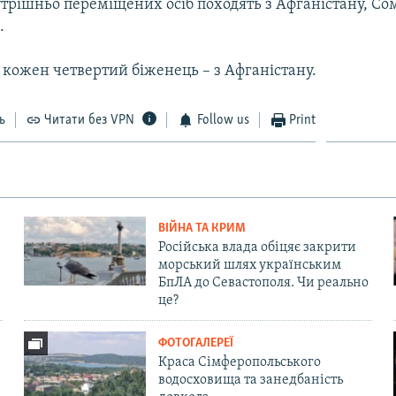
утрішньо переміщених осіб походять з Афганістану, Сом
.
і кожен четвертий біженець – з Афганістану.
ь
Читати без VPN
Follow us
Print
ВІЙНА ТА КРИМ
Російська влада обіцяє закрити
морський шлях українським
БпЛА до Севастополя. Чи реально
це?
ФОТОГАЛЕРЕЇ
Краса Сімферопольського
водосховища та занедбаність