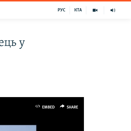
РУС
КТА
ець у
EMBED
SHARE