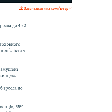
Завантажити на комп'ютер
EMBED
SHARE
росла до 45,2
верховного
 конфлікти у
и змушені
іженцем.
б зросла до
женців, 55%