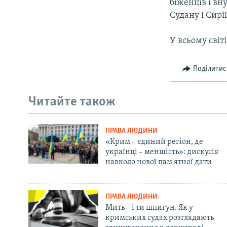
біженців і вн
Судану і Сирії
У всьому світ
Поділитис
Читайте також
ПРАВА ЛЮДИНИ
«Крим – єдиний регіон, де
українці – меншість»: дискусія
навколо нової пам'ятної дати
ПРАВА ЛЮДИНИ
Мить – і ти шпигун. Як у
кримських судах розглядають