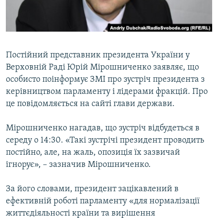
ВІДЕОУРОКИ «ELIFBE»
Русский
СВІДЧЕННЯ ОКУПАЦІЇ
Qırımtatar
УКРАЇНСЬКА ПРОБЛЕМА КРИМУ
Постійний представник президента України у
ДОЛУЧАЙСЯ!
ІНФОГРАФІКА
Верховній Раді Юрій Мірошниченко заявляє, що
особисто поінформує ЗМІ про зустріч президента з
керівництвом парламенту і лідерами фракцій. Про
це повідомляється на сайті глави держави.
Усі сайти RFE/RL
Мірошниченко нагадав, що зустріч відбудеться в
середу о 14:30. «Такі зустрічі президент проводить
постійно, але, на жаль, опозиція їх зазвичай
ігнорує», – зазначив Мірошниченко.
За його словами, президент зацікавлений в
ефективній роботі парламенту «для нормалізації
життєдіяльності країни та вирішення