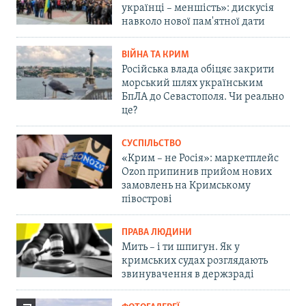
українці – меншість»: дискусія
навколо нової пам'ятної дати
ВІЙНА ТА КРИМ
Російська влада обіцяє закрити
морський шлях українським
БпЛА до Севастополя. Чи реально
це?
СУСПІЛЬСТВО
«Крим – не Росія»: маркетплейс
Ozon припинив прийом нових
замовлень на Кримському
півострові
ПРАВА ЛЮДИНИ
Мить – і ти шпигун. Як у
кримських судах розглядають
звинувачення в держзраді