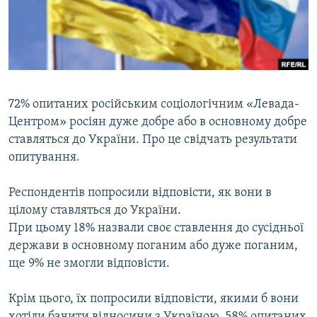
ВІДЕОУРОКИ «ELIFBE»
Русский
СВІДЧЕННЯ ОКУПАЦІЇ
Qırımtatar
УКРАЇНСЬКА ПРОБЛЕМА КРИМУ
ДОЛУЧАЙСЯ!
ІНФОГРАФІКА
72% опитаних російським соціологічним «Левада-
Центром» росіян дуже добре або в основному добре
ставляться до України. Про це свідчать результати
Усі сайти RFE/RL
опитування.
Респондентів попросили відповісти, як вони в
цілому ставляться до України.
При цьому 18% назвали своє ставлення до сусідньої
держави в основному поганим або дуже поганим,
ще 9% не змогли відповісти.
Крім цього, їх попросили відповісти, якими б вони
хотіли бачити відносини з Україною. 58% опитаних