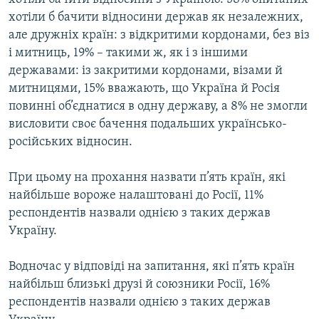
хотіли б бачити відносини держав як незалежних,
але дружніх країн: з відкритими кордонами, без віз
і митниць, 19% – такими ж, як і з іншими
державами: із закритими кордонами, візами й
митницями, 15% вважають, що Україна й Росія
повинні об’єднатися в одну державу, а 8% не змогли
висловити своє бачення подальших українсько-
російських відносин.
При цьому на прохання назвати п’ять країн, які
найбільше вороже налаштовані до Росії, 11%
респондентів назвали однією з таких держав
Україну.
Водночас у відповіді на запитання, які п’ять країн
найбільш близькі друзі й союзники Росії, 16%
респондентів назвали однією з таких держав