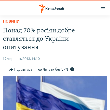
Доступність
посилання
Перейти
НОВИНИ
до
НОВИНИ
Понад 70% росіян добре
основного
ВОДА.КРИМ
матеріалу
ставляться до України –
ВІДЕО ТА ФОТО
Перейти
опитування
до
ПОЛІТИКА
основної
19 червень 2013, 14:10
БЛОГИ
навігації
Перейти
Поділитись
Читати без VPN
ПОГЛЯД
до
ІНТЕРВ'Ю
пошуку
ВСЕ ЗА ДЕНЬ
СПЕЦПРОЕКТИ
ЯК ОБІЙТИ БЛОКУВАННЯ
ДЕПОРТАЦІЯ