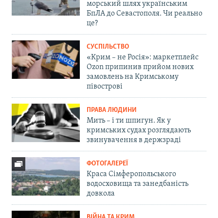
морський шлях українським
БпЛА до Севастополя. Чи реально
це?
СУСПІЛЬСТВО
«Крим – не Росія»: маркетплейс
Ozon припинив прийом нових
замовлень на Кримському
півострові
ПРАВА ЛЮДИНИ
Мить – і ти шпигун. Як у
кримських судах розглядають
звинувачення в держзраді
ФОТОГАЛЕРЕЇ
Краса Сімферопольського
водосховища та занедбаність
довкола
ВІЙНА ТА КРИМ