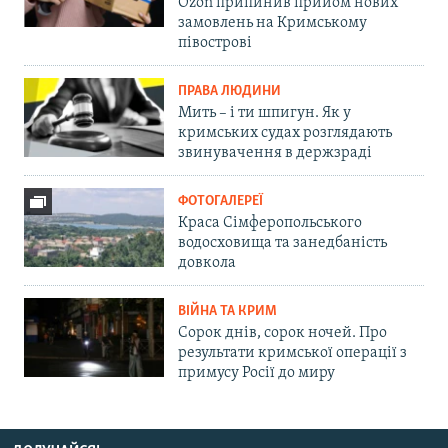
Ozon припинив прийом нових
замовлень на Кримському
півострові
ПРАВА ЛЮДИНИ
Мить – і ти шпигун. Як у
кримських судах розглядають
звинувачення в держзраді
ФОТОГАЛЕРЕЇ
Краса Сімферопольського
водосховища та занедбаність
довкола
ВІЙНА ТА КРИМ
Сорок днів, сорок ночей. Про
результати кримської операції з
примусу Росії до миру