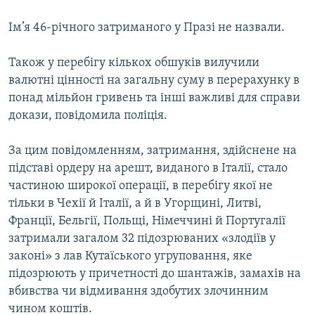
ВІДЕОУРОКИ «ELIFBE»
Русский
Ім’я 46-річного затриманого у Празі не назвали.
СВІДЧЕННЯ ОКУПАЦІЇ
Qırımtatar
Також у перебігу кількох обшуків вилучили
УКРАЇНСЬКА ПРОБЛЕМА КРИМУ
валютні цінності на загальну суму в перерахунку в
ДОЛУЧАЙСЯ!
ІНФОГРАФІКА
понад мільйон гривень та інші важливі для справи
докази, повідомила поліція.
За цим повідомленням, затримання, здійснене на
Усі сайти RFE/RL
підставі ордеру на арешт, виданого в Італії, стало
частиною широкої операції, в перебігу якої не
тільки в Чехії й Італії, а й в Угорщині, Литві,
Франції, Бельгії, Польщі, Німеччині й Португалії
затримали загалом 32 підозрюваних «злодіїв у
законі» з лав Кутаїського угруповання, яке
підозрюють у причетності до шантажів, замахів на
вбивства чи відмивання здобутих злочинним
чином коштів.