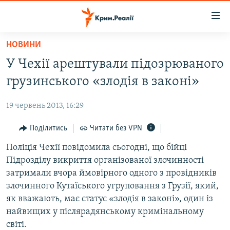
Доступність
посилання
Перейти
НОВИНИ
до
НОВИНИ
У Чехії арештували підозрюваного
основного
ВОДА.КРИМ
матеріалу
грузинського «злодія в законі»
ВІДЕО ТА ФОТО
Перейти
до
19 червень 2013, 16:29
ПОЛІТИКА
основної
БЛОГИ
Поділитись
Читати без VPN
навігації
Перейти
ПОГЛЯД
Поліція Чехії повідомила сьогодні, що бійці
до
Підрозділу викриття організованої злочинності
ІНТЕРВ'Ю
пошуку
затримали вчора ймовірного одного з провідників
ВСЕ ЗА ДЕНЬ
злочинного Кутаїського угруповання з Грузії, який,
як вважають, має статус «злодія в законі», один із
СПЕЦПРОЕКТИ
найвищих у післярадянському кримінальному
ЯК ОБІЙТИ БЛОКУВАННЯ
ДЕПОРТАЦІЯ
світі.