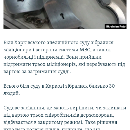
ВІДЕОУРОКИ «ELIFBE»
Русский
СВІДЧЕННЯ ОКУПАЦІЇ
Qırımtatar
УКРАЇНСЬКА ПРОБЛЕМА КРИМУ
ДОЛУЧАЙСЯ!
ІНФОГРАФІКА
Біля Харківського апеляційного суду зібралися
міліціонери і ветерани системи МВС, а також
чорнобильці і підприємці. Вони прийшли
Усі сайти RFE/RL
підтримати трьох міліціонерів, які перебувають під
вартою за затримання судді.
Всього біля суду в Харкові зібралися близько 30
людей.
Судове засідання, де мають вирішити, чи залишати
під вартою трьох співробітників держохорони,
відбувається в закритому режимі. Таке рішення
ухвалила колегія суддів, попри те, що ані