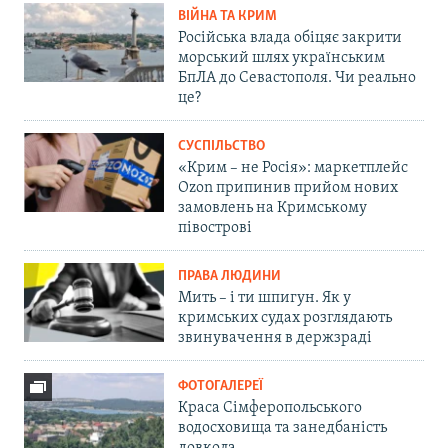
ВІЙНА ТА КРИМ
Російська влада обіцяє закрити
морський шлях українським
БпЛА до Севастополя. Чи реально
це?
СУСПІЛЬСТВО
«Крим – не Росія»: маркетплейс
Ozon припинив прийом нових
замовлень на Кримському
півострові
ПРАВА ЛЮДИНИ
Мить – і ти шпигун. Як у
кримських судах розглядають
звинувачення в держзраді
ФОТОГАЛЕРЕЇ
Краса Сімферопольського
водосховища та занедбаність