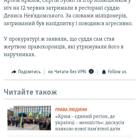
Артем Крилов, Сергій Зубко та Ігор Колюшенков у
ніч на 12 червня затримали в ресторані суддю
Дениса Нев’ядомського. За словами міліціонерів,
затриманий був напідпитку і поводився агресивно.
У прокуратурі ж заявили, що суддя сам став
жертвою правохоронців, які утримували його в
наручниках.
Поділитись
Читати без VPN
Follow us
Читайте також
ПРАВА ЛЮДИНИ
«Крим – єдиний регіон, де
українці – меншість»: дискусія
навколо нової пам'ятної дати