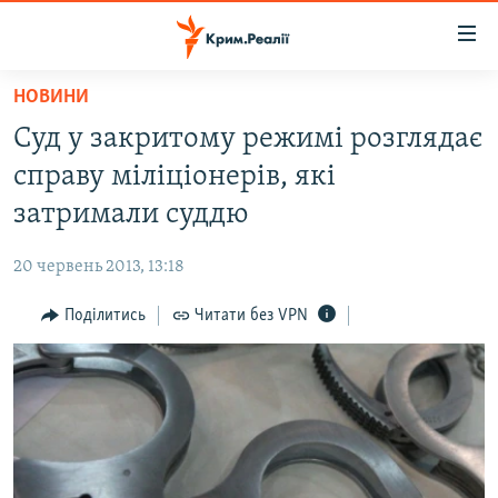
Доступність
посилання
Перейти
НОВИНИ
до
НОВИНИ
Суд у закритому режимі розглядає
основного
ВОДА.КРИМ
матеріалу
справу міліціонерів, які
ВІДЕО ТА ФОТО
Перейти
затримали суддю
до
ПОЛІТИКА
основної
20 червень 2013, 13:18
БЛОГИ
навігації
Перейти
Поділитись
Читати без VPN
ПОГЛЯД
до
ІНТЕРВ'Ю
пошуку
ВСЕ ЗА ДЕНЬ
СПЕЦПРОЕКТИ
ЯК ОБІЙТИ БЛОКУВАННЯ
ДЕПОРТАЦІЯ