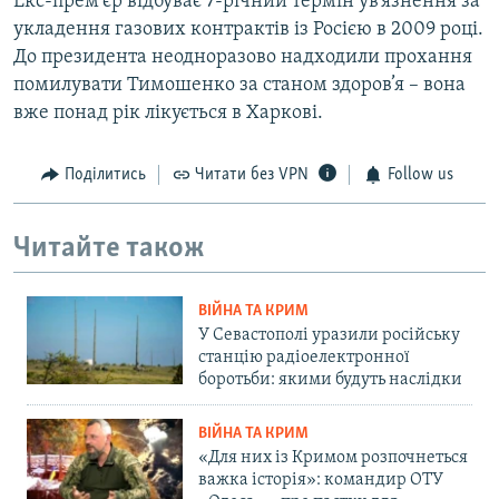
Екс-прем’єр відбуває 7-річний термін ув’язнення за
укладення газових контрактів із Росією в 2009 році.
До президента неодноразово надходили прохання
помилувати Тимошенко за станом здоров’я – вона
вже понад рік лікується в Харкові.
Поділитись
Читати без VPN
Follow us
Читайте також
ВІЙНА ТА КРИМ
У Севастополі уразили російську
станцію радіоелектронної
боротьби: якими будуть наслідки
ВІЙНА ТА КРИМ
«Для них із Кримом розпочнеться
важка історія»: командир ОТУ