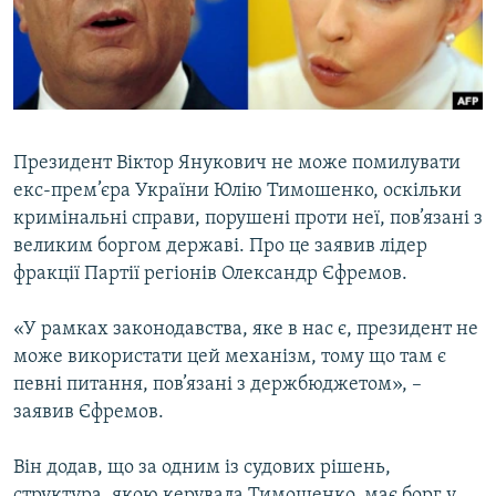
ВІДЕОУРОКИ «ELIFBE»
Русский
СВІДЧЕННЯ ОКУПАЦІЇ
Qırımtatar
УКРАЇНСЬКА ПРОБЛЕМА КРИМУ
ДОЛУЧАЙСЯ!
ІНФОГРАФІКА
Президент Віктор Янукович не може помилувати
екс-прем’єра України Юлію Тимошенко, оскільки
кримінальні справи, порушені проти неї, пов’язані з
Усі сайти RFE/RL
великим боргом державі. Про це заявив лідер
фракції Партії регіонів Олександр Єфремов.
«У рамках законодавства, яке в нас є, президент не
може використати цей механізм, тому що там є
певні питання, пов’язані з держбюджетом», –
заявив Єфремов.
Він додав, що за одним із судових рішень,
структура, якою керувала Тимошенко, має борг у