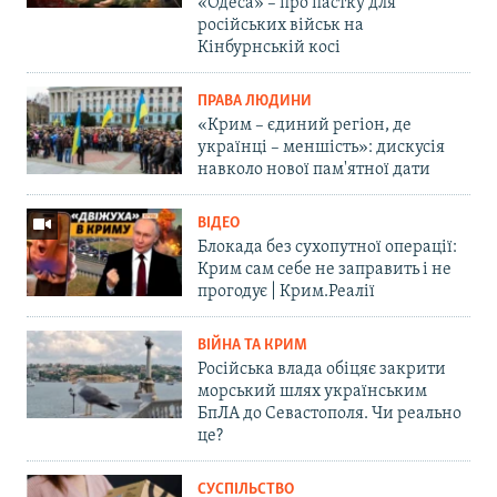
«Одеса» – про пастку для
російських військ на
Кінбурнській косі
ПРАВА ЛЮДИНИ
«Крим – єдиний регіон, де
українці – меншість»: дискусія
навколо нової пам'ятної дати
ВІДЕО
Блокада без сухопутної операції:
Крим сам себе не заправить і не
прогодує | Крим.Реалії
ВІЙНА ТА КРИМ
Російська влада обіцяє закрити
морський шлях українським
БпЛА до Севастополя. Чи реально
це?
СУСПІЛЬСТВО