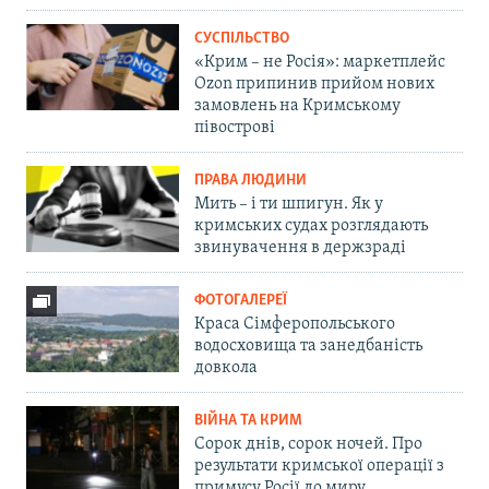
СУСПІЛЬСТВО
«Крим – не Росія»: маркетплейс
Ozon припинив прийом нових
замовлень на Кримському
півострові
ПРАВА ЛЮДИНИ
Мить – і ти шпигун. Як у
кримських судах розглядають
звинувачення в держзраді
ФОТОГАЛЕРЕЇ
Краса Сімферопольського
водосховища та занедбаність
довкола
ВІЙНА ТА КРИМ
Сорок днів, сорок ночей. Про
результати кримської операції з
примусу Росії до миру