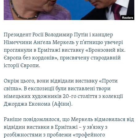
ВІДЕОУРОКИ «ELIFBE»
Русский
СВІДЧЕННЯ ОКУПАЦІЇ
Qırımtatar
УКРАЇНСЬКА ПРОБЛЕМА КРИМУ
Президент Росії Володимир Путін і канцлер
ДОЛУЧАЙСЯ!
ІНФОГРАФІКА
Німеччини Анґела Меркель у п’ятницю увечері
проглянули в Ермітажі виставку «Бронзовий вік.
Європа без кордонів», присвячену стародавній
історії Європи.
Усі сайти RFE/RL
Окрім цього, вони відвідали виставку «Проти
світла». В експозиції були виставлені твори
німецьких художників 20-го століття з колекції
Джорджа Економа (Афіни).
Раніше повідомлялося, що Меркель відмовилася від
відвідин виставки в Ермітажі – у зв’язку з
розбіжностями з проблеми «трофейного