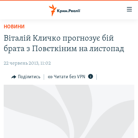
Доступність
посилання
Перейти
НОВИНИ
до
НОВИНИ
Віталій Кличко прогнозує бій
основного
ВОДА.КРИМ
матеріалу
брата з Повєткіним на листопад
ВІДЕО ТА ФОТО
Перейти
до
22 червень 2013, 11:02
ПОЛІТИКА
основної
БЛОГИ
Поділитись
Читати без VPN
навігації
Перейти
ПОГЛЯД
до
ІНТЕРВ'Ю
пошуку
ВСЕ ЗА ДЕНЬ
СПЕЦПРОЕКТИ
ЯК ОБІЙТИ БЛОКУВАННЯ
ДЕПОРТАЦІЯ