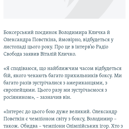
ВІДЕОУРОКИ «ELIFBE»
Русский
СВІДЧЕННЯ ОКУПАЦІЇ
Qırımtatar
УКРАЇНСЬКА ПРОБЛЕМА КРИМУ
Боксерський поєдинок Володимира Кличка й
ДОЛУЧАЙСЯ!
ІНФОГРАФІКА
Олександра Повєткіна, ймовірно, відбудеться у
листопаді цього року. Про це в інтерв’ю Радіо
Свобода заявив Віталій Кличко.
Усі сайти RFE/RL
«Я сподіваюся, що найближчим часом відбудеться
бій, якого чекають багато прихильників боксу. Ми
багато разів зустрічалися з американцями, з
європейцями. Цього разу ми зустрічаємося з
росіянином», – зазначив він.
«Інтерес до цього бою дуже великий. Олександр
Повєткін є чемпіоном світу з боксу, Володимир –
також. Обидва – чемпіони Олімпійських ігор. Хто з