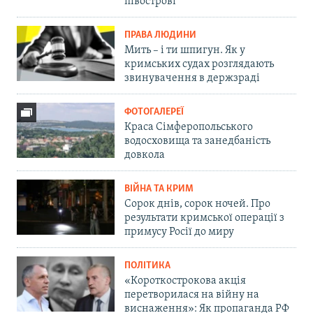
півострові
ПРАВА ЛЮДИНИ
Мить – і ти шпигун. Як у
кримських судах розглядають
звинувачення в держзраді
ФОТОГАЛЕРЕЇ
Краса Сімферопольського
водосховища та занедбаність
довкола
ВІЙНА ТА КРИМ
Сорок днів, сорок ночей. Про
результати кримської операції з
примусу Росії до миру
ПОЛІТИКА
«Короткострокова акція
перетворилася на війну на
виснаження»: Як пропаганда РФ