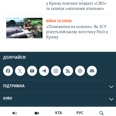
у Криму пояснює невдачі «СВО»
та залякує «мінними атаками»
ВІЙНА ТА КРИМ
«Полювання на колони». Як ЗСУ
ріжуть військову логістику Росії в
Криму
ДОЛУЧАЙСЯ!
ПІДТРИМКА
ІНФО
© Крим.Реалії, 2026 | Усі права застережено.
КТА
РУС