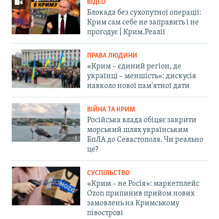
ВІДЕО
Блокада без сухопутної операції:
Крим сам себе не заправить і не
прогодує | Крим.Реалії
ПРАВА ЛЮДИНИ
«Крим – єдиний регіон, де
українці – меншість»: дискусія
навколо нової пам'ятної дати
ВІЙНА ТА КРИМ
Російська влада обіцяє закрити
морський шлях українським
БпЛА до Севастополя. Чи реально
це?
СУСПІЛЬСТВО
«Крим – не Росія»: маркетплейс
Ozon припинив прийом нових
замовлень на Кримському
півострові