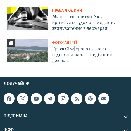
ПРАВА ЛЮДИНИ
Мить – і ти шпигун. Як у
кримських судах розглядають
звинувачення в держзраді
ФОТОГАЛЕРЕЇ
Краса Сімферопольського
водосховища та занедбаність
довкола
ДОЛУЧАЙСЯ!
ПІДТРИМКА
ІНФО