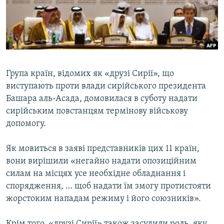
ВІДЕОУРОКИ «ELIFBE»
Русский
СВІДЧЕННЯ ОКУПАЦІЇ
Qırımtatar
УКРАЇНСЬКА ПРОБЛЕМА КРИМУ
ДОЛУЧАЙСЯ!
ІНФОГРАФІКА
Група країн, відомих як «друзі Сирії», що
виступають проти влади сирійського президента
Башара аль-Асада, домовилася в суботу надати
Усі сайти RFE/RL
сирійським повстанцям термінову військову
допомогу.
Як мовиться в заяві представників цих 11 країн,
вони вирішили «негайно надати опозиційним
силам на місцях усе необхідне обладнання і
спорядження, … щоб надати їм змогу протистояти
жорстоким нападам режиму і його союзників».
Крім того, «друзі Сирії» також засудили роль, яку