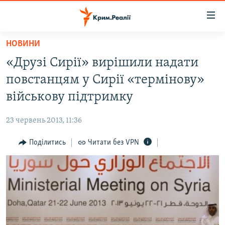
Доступність
посилання
Перейти
НОВИНИ
до
НОВИНИ
«Друзі Сирії» вирішили надати
основного
ВОДА.КРИМ
матеріалу
повстанцям у Сирії «термінову»
ВІДЕО ТА ФОТО
Перейти
військову підтримку
до
ПОЛІТИКА
основної
23 червень 2013, 11:36
БЛОГИ
навігації
Перейти
Поділитись
Читати без VPN
ПОГЛЯД
до
ІНТЕРВ'Ю
пошуку
ВСЕ ЗА ДЕНЬ
СПЕЦПРОЕКТИ
ЯК ОБІЙТИ БЛОКУВАННЯ
ДЕПОРТАЦІЯ