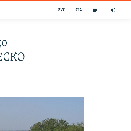
РУС
КТА
до
НЕСКО