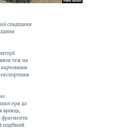
рної спадщини
адщини
риторії
лянок теж на
то харчовими
м експортним
но
ашої ери до
я вулиць,
і фрагменти
й подібний