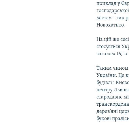
приклад у Євр
господарської
міста» – так 
Новохатько.
На цій же се
стосується Ук
загалом 16, із
Таким чином, 
України. Це к
будівлі і Киє
центру Львова
стародавнє мі
транскордонні
дерев’яні цер
букові праліс