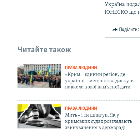
Україна пода
ЮНЕСКО ще по
Поділитис
Читайте також
ПРАВА ЛЮДИНИ
«Крим – єдиний регіон, де
українці – меншість»: дискусія
навколо нової пам'ятної дати
ПРАВА ЛЮДИНИ
Мить – і ти шпигун. Як у
кримських судах розглядають
звинувачення в держзраді