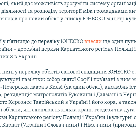
опі, який дає можливість зрозуміти систему організаці
 діяльності та розподілу території між громадянами а
розповів про новий об’єкт у списку ЮНЕСКО міністр кул
сії у п’ятницю до переліку ЮНЕСКО
внесли
ще один пунк
раїни – дерев’яні церкви Карпатського регіону Польщі і
 них 8 в Україні.
нині у переліку об’єктів світової спадщини ЮНЕСКО є в
ультурні пам’ятки: собор святої Софії і пов’язані з ним
во-Печерська лавра в Києві (як один об’єкт), ансамбль і
, резиденція митрополитів Буковини і Далмації в Черн
сто Херсонес Таврійський в Україні і його хора, а тако
 об’єкти, які охоплюють кілька країн: геодезична дуга
кви Карпатського регіону Польщі і України (культурні о
и Карпат (України і Словаччини) і Німеччини (природни