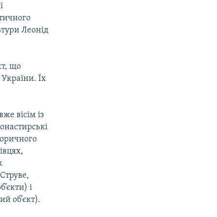
ї
нтичного
ьтури Леонід
т, що
 України. Їх
же вісім із
 монастирські
сторичного
івцях,
ж
 Струве,
б’єкти) і
й об’єкт).