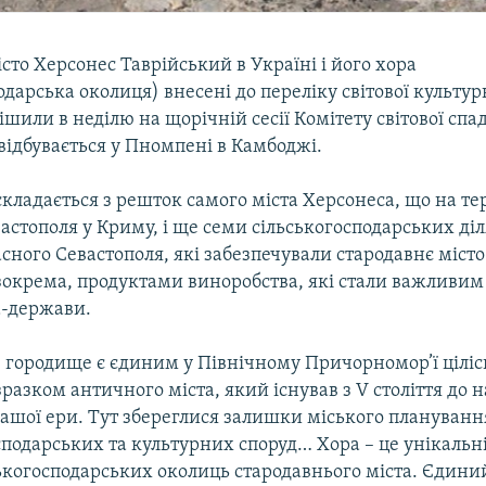
сто Херсонес Таврійський в Україні і його хора
одарська околиця) внесені до переліку світової культу
шили в неділю на щорічній сесії Комітету світової сп
ідбувається у Пномпені в Камбоджі.
складається з решток самого міста Херсонеса, що на те
астополя у Криму, і ще семи сільськогосподарських ді
асного Севастополя, які забезпечували стародавнє міс
зокрема, продуктами виноробства, які стали важливи
а-держави.
 городище є єдиним у Північному Причорномор’ї ціліс
азком античного міста, який існував з V століття до н
нашої ери. Тут збереглися залишки міського плануванн
сподарських та культурних споруд… Хора – це унікальн
ськогосподарських околиць стародавнього міста. Єдини