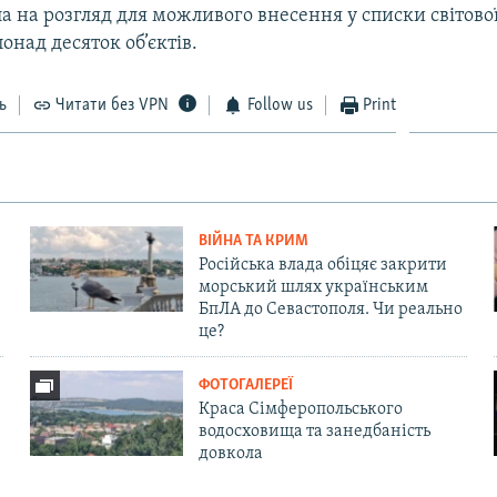
ла на розгляд для можливого внесення у списки світов
над десяток об’єктів.
ь
Читати без VPN
Follow us
Print
ВІЙНА ТА КРИМ
Російська влада обіцяє закрити
морський шлях українським
БпЛА до Севастополя. Чи реально
це?
ФОТОГАЛЕРЕЇ
Краса Сімферопольського
водосховища та занедбаність
довкола