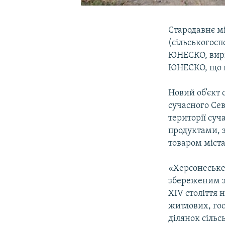
Стародавнє мі
(сільськогосп
ЮНЕСКО, вирі
ЮНЕСКО, що в
Новий об’єкт 
сучасного Сев
території суч
продуктами, 
товаром міст
«Херсонеське
збереженим зр
XIV століття 
житлових, го
ділянок сіль