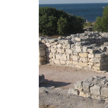
ВІДЕОУРОКИ «ELIFBE»
СВІДЧЕННЯ ОКУПАЦІЇ
УКРАЇНСЬКА ПРОБЛЕМА КРИМУ
ІНФОГРАФІКА