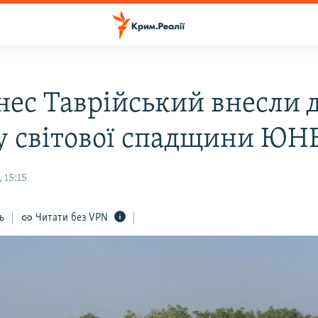
нес Таврійський внесли 
у світової спадщини Ю
 15:15
ь
Читати без VPN