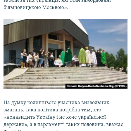
забули за тих українців, які були замордовані
більшовицькою Москвою».
На думку колишнього учасника визвольних
змагань, така політика потрібна тим, хто
«ненавидить Україну і не хоче української
держави», а в парламенті таких половина, вважає