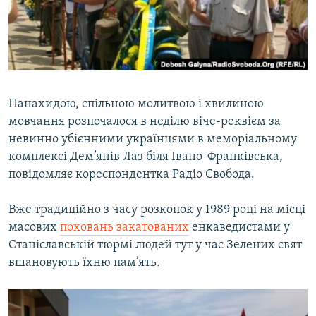
ВІДЕОУРОКИ «ELIFBE»
Русский
СВІДЧЕННЯ ОКУПАЦІЇ
Qırımtatar
УКРАЇНСЬКА ПРОБЛЕМА КРИМУ
ДОЛУЧАЙСЯ!
ІНФОГРАФІКА
Панахидою, спільною молитвою і хвилиною
мовчання розпочалося в неділю віче-реквієм за
невинно убієнними українцями в меморіальному
Усі сайти RFE/RL
комплексі Дем’янів Лаз біля Івано-Франківська,
повідомляє кореспондентка Радіо Свобода.
Вже традиційно з часу розкопок у 1989 році на місці
масових
поховань закатованих
енкаведистами у
Станіславській тюрмі людей тут у час Зелених свят
вшановують їхню пам’ять.