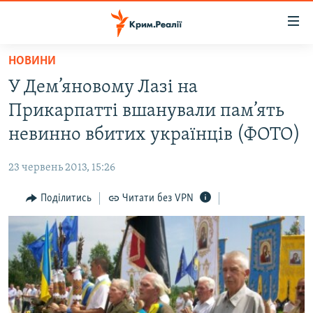
Доступність
посилання
Перейти
НОВИНИ
до
НОВИНИ
У Дем’яновому Лазі на
основного
ВОДА.КРИМ
матеріалу
Прикарпатті вшанували пам’ять
ВІДЕО ТА ФОТО
Перейти
невинно вбитих українців (ФОТО)
до
ПОЛІТИКА
основної
23 червень 2013, 15:26
БЛОГИ
навігації
Перейти
Поділитись
Читати без VPN
ПОГЛЯД
до
ІНТЕРВ'Ю
пошуку
ВСЕ ЗА ДЕНЬ
СПЕЦПРОЕКТИ
ЯК ОБІЙТИ БЛОКУВАННЯ
ДЕПОРТАЦІЯ