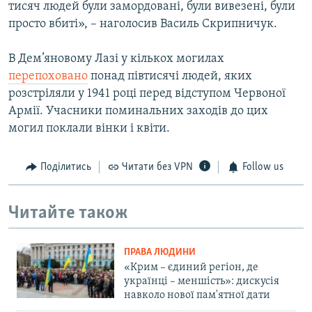
тисяч людей були замордовані, були вивезені, були
просто вбиті», – наголосив Василь Скрипничук.
В Дем’яновому Лазі у кількох могилах
перепоховано
понад півтисячі людей, яких
розстріляли у 1941 році перед відступом Червоної
Армії. Учасники поминальних заходів до цих
могил поклали вінки і квіти.
Поділитись
Читати без VPN
Follow us
Читайте також
ПРАВА ЛЮДИНИ
«Крим – єдиний регіон, де
українці – меншість»: дискусія
навколо нової пам'ятної дати