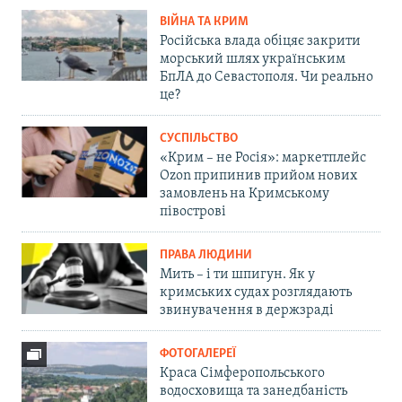
ВІЙНА ТА КРИМ
Російська влада обіцяє закрити
морський шлях українським
БпЛА до Севастополя. Чи реально
це?
СУСПІЛЬСТВО
«Крим – не Росія»: маркетплейс
Ozon припинив прийом нових
замовлень на Кримському
півострові
ПРАВА ЛЮДИНИ
Мить – і ти шпигун. Як у
кримських судах розглядають
звинувачення в держзраді
ФОТОГАЛЕРЕЇ
Краса Сімферопольського
водосховища та занедбаність