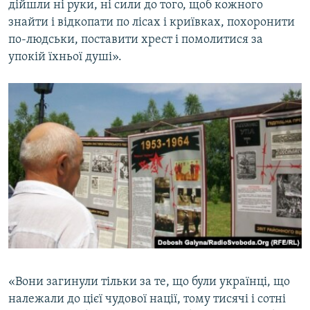
дійшли ні руки, ні сили до того, щоб кожного
знайти і відкопати по лісах і криївках, похоронити
по-людськи, поставити хрест і помолитися за
упокій їхньої душі».
«Вони загинули тільки за те, що були українці, що
належали до цієї чудової нації, тому тисячі і сотні