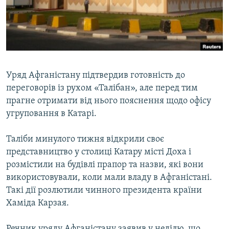
ВІДЕОУРОКИ «ELIFBE»
Русский
СВІДЧЕННЯ ОКУПАЦІЇ
Qırımtatar
УКРАЇНСЬКА ПРОБЛЕМА КРИМУ
ДОЛУЧАЙСЯ!
ІНФОГРАФІКА
Уряд Афганістану підтвердив готовність до
переговорів із рухом «Талібан», але перед тим
прагне отримати від нього пояснення щодо офісу
Усі сайти RFE/RL
угруповання в Катарі.
Таліби минулого тижня відкрили своє
представництво у столиці Катару місті Доха і
розмістили на будівлі прапор та назви, які вони
використовували, коли мали владу в Афганістані.
Такі дії розлютили чинного президента країни
Хаміда Карзая.
Речник уряду Афганістану заявив у неділю, що