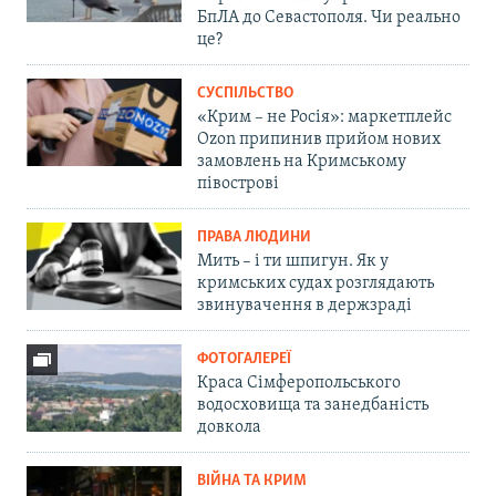
БпЛА до Севастополя. Чи реально
це?
СУСПІЛЬСТВО
«Крим – не Росія»: маркетплейс
Ozon припинив прийом нових
замовлень на Кримському
півострові
ПРАВА ЛЮДИНИ
Мить – і ти шпигун. Як у
кримських судах розглядають
звинувачення в держзраді
ФОТОГАЛЕРЕЇ
Краса Сімферопольського
водосховища та занедбаність
довкола
ВІЙНА ТА КРИМ